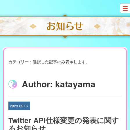
S
k
i
p
t
o
c
o
n
t
e
カテゴリー：選択した記事のみ表示します。
n
t
Author:
katayama
2023.02.07
Twitter API仕様変更の発表に関す
るお知らせ