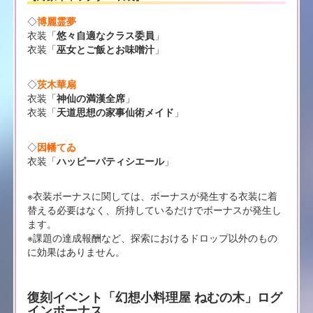
◇
博麗霊夢
衣装「
悠々自適なクラス委員
」
衣装「
巫女とご飯とお味噌汁
」
◇
茨木華扇
衣装「
神仙の満漢全席
」
衣装「
天道思想の家事仙術メイド
」
◇
因幡てゐ
衣装「
ハッピーパティシエール
」
※衣装ボーナスに関しては、ボーナスが発生する衣装に着
替える必要はなく、所持しているだけでボーナスが発生し
ます。
※課題の達成報酬など、探索におけるドロップ以外のもの
に効果はありません。
復刻イベント「幻想小料理屋 ねむの木」ログ
インボーナス