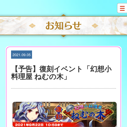
S
k
i
p
t
o
c
o
n
t
2021.09.05
e
n
【予告】復刻イベント「幻想小
t
料理屋 ねむの木」