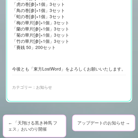
「虎の巻[参]×1個」3セット
「鳥の巻[参]×1個」3セット
「蛇の巻[参]×1個」3セット
「梅の華片[参]×1個」3セット
「蘭の華片[参]×1個」3セット
「菊の華片[参]×1個」3セット
「竹の華片[参]×1個」3セット
「賽銭 50」200セット
今後とも「東方LostWord」をよろしくお願いいたします。
カテゴリー：
お知らせ
←
「天翔ける黒き神馬 フ
アップデートのお知らせ
→
P
ェス」おいのり開催