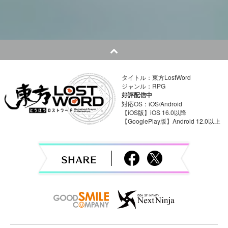
o
s
t
n
タイトル：東方LostWord
a
ジャンル：RPG
好評配信中
v
対応OS：iOS/Android
【iOS版】iOS 16.0以降
【GooglePlay版】Android 12.0以上
i
g
a
t
i