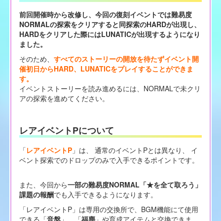
前回開催時から改修し、今回の復刻イベントでは難易度
NORMALの探索をクリアすると同探索のHARDが出現し、
HARDをクリアした際にはLUNATICが出現するようになり
ました。
そのため、
すべてのストーリーの開放を待たずイベント開
催初日からHARD、LUNATICをプレイすることができま
す。
イベントストーリーを読み進めるには、NORMALで未クリ
アの探索を進めてください。
レアイベントPについて
「
レアイベントP
」は、 通常のイベントPとは異なり、 イ
ベント探索でのドロップのみで入手できるポイントです。
また、今回から
一部の難易度NORMAL「★を全て取ろう」
課題の報酬
でも入手できるようになります。
「レアイベントP」は専用の交換所で、BGM機能にて使用
できる「
音盤
」、「
福塵
」や育成アイテムと交換できま