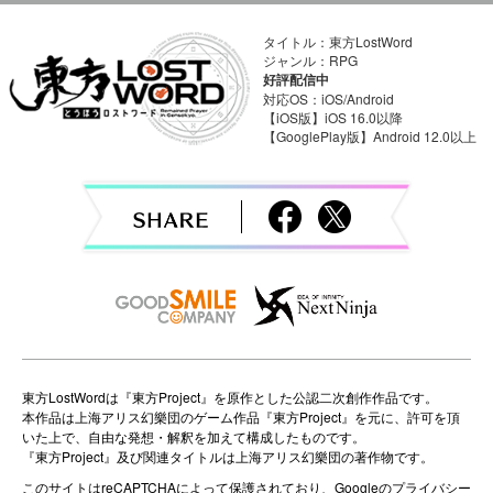
タイトル：東方LostWord
ジャンル：RPG
好評配信中
対応OS：iOS/Android
【iOS版】iOS 16.0以降
【GooglePlay版】Android 12.0以上
東方LostWordは『東方Project』を原作とした公認二次創作作品です。
本作品は上海アリス幻樂団のゲーム作品『東方Project』を元に、許可を頂
いた上で、自由な発想・解釈を加えて構成したものです。
『東方Project』及び関連タイトルは上海アリス幻樂団の著作物です。
このサイトはreCAPTCHAによって保護されており、Googleの
プライバシー