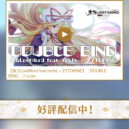
【東方LostWord feat.reche × ZYTOKINE】「DOUBLE
BIND」フルver.