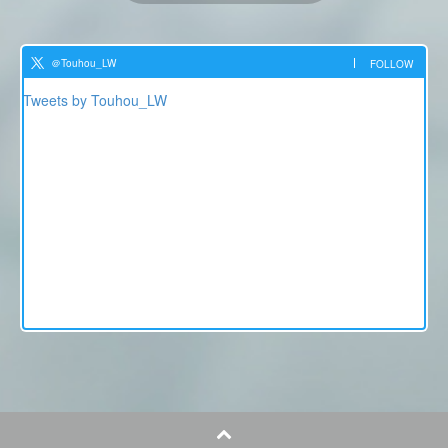
＠Touhou_LW
FOLLOW
Tweets by Touhou_LW