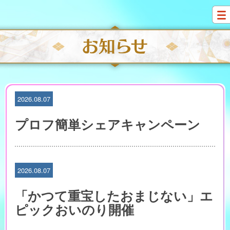
S
k
i
p
t
o
c
o
n
t
2026.08.07
e
n
プロフ簡単シェアキャンペーン
t
2026.08.07
「かつて重宝したおまじない」エ
ピックおいのり開催