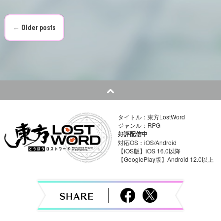
←
Older posts
P
o
s
t
s
タイトル：東方LostWord
ジャンル：RPG
n
好評配信中
対応OS：iOS/Android
a
【iOS版】iOS 16.0以降
【GooglePlay版】Android 12.0以上
v
i
g