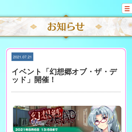
S
k
i
p
t
o
c
o
n
t
2021.07.21
e
n
イベント「幻想郷オブ・ザ・デ
t
ッド」開催！