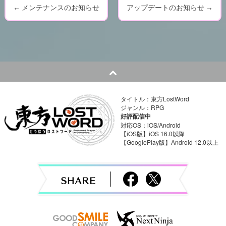
←
メンテナンスのお知らせ
アップデートのお知らせ
→
P
o
s
t
n
タイトル：東方LostWord
ジャンル：RPG
a
好評配信中
対応OS：iOS/Android
v
【iOS版】iOS 16.0以降
【GooglePlay版】Android 12.0以上
i
g
a
t