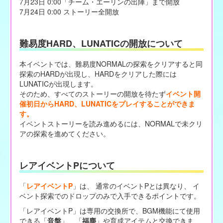
7月23日 0:00「チーム・エーリンの出陣」まで開放
7月24日 0:00 ストーリー全開放
難易度HARD、LUNATICの開放について
本イベントでは、難易度NORMALの探索をクリアすると同
探索のHARDが出現し、HARDをクリアした際には
LUNATICが出現します。
そのため、すべてのストーリーの開放を待たず
イベント開
催初日からHARD、LUNATICをプレイすることができま
す。
イベントストーリーを読み進めるには、NORMALで未クリ
アの探索を進めてください。
レアイベントPについて
「
レアイベントP
」は、 通常のイベントPとは異なり、 イ
ベント探索でのドロップのみで入手できるポイントです。
「レアイベントP」は専用の交換所で、BGM機能にて使用
できる「
音盤
」、「
福塵
」や育成アイテムと交換できま