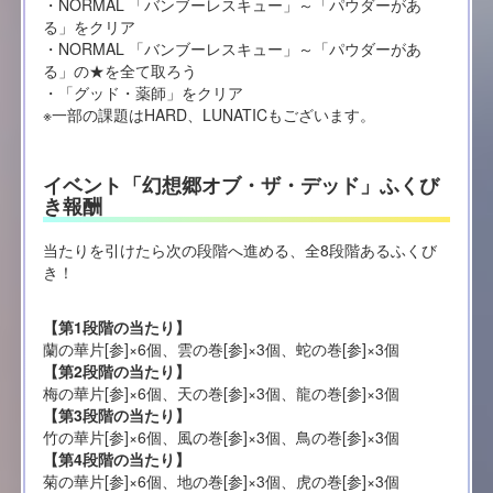
・NORMAL 「バンブーレスキュー」～「パウダーがあ
る」をクリア
・NORMAL 「バンブーレスキュー」～「パウダーがあ
る」の★を全て取ろう
・「グッド・薬師」をクリア
※一部の課題はHARD、LUNATICもございます。
イベント「幻想郷オブ・ザ・デッド」ふくび
き報酬
当たりを引けたら次の段階へ進める、全8段階あるふくび
き！
【第1段階の当たり】
蘭の華片[参]×6個、雲の巻[参]×3個、蛇の巻[参]×3個
【第2段階の当たり】
梅の華片[参]×6個、天の巻[参]×3個、龍の巻[参]×3個
【第3段階の当たり】
竹の華片[参]×6個、風の巻[参]×3個、鳥の巻[参]×3個
【第4段階の当たり】
菊の華片[参]×6個、地の巻[参]×3個、虎の巻[参]×3個