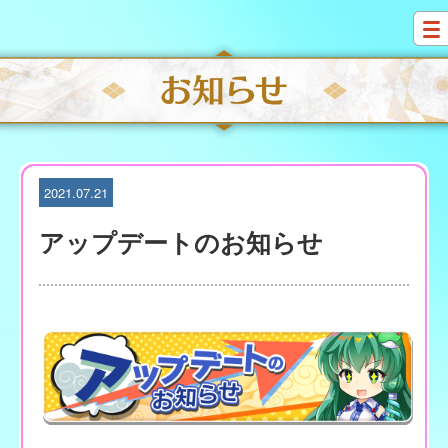
S
k
i
p
t
o
c
o
n
t
2021.07.21
e
n
アップデートのお知らせ
t