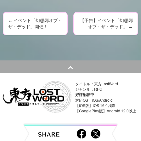
←
イベント「幻想郷オブ・
【予告】イベント「幻想郷
P
ザ・デッド」開催！
オブ・ザ・デッド」
→
o
s
t
n
タイトル：東方LostWord
a
ジャンル：RPG
好評配信中
v
対応OS：iOS/Android
【iOS版】iOS 16.0以降
【GooglePlay版】Android 12.0以上
i
g