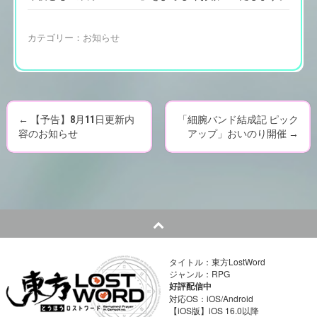
カテゴリー：
お知らせ
←
【予告】8月11日更新内
「細腕バンド結成記 ピック
P
容のお知らせ
アップ」おいのり開催
→
o
s
t
n
タイトル：東方LostWord
a
ジャンル：RPG
好評配信中
v
対応OS：iOS/Android
【iOS版】iOS 16.0以降