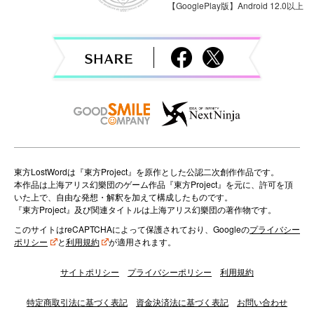
【GooglePlay版】Android 12.0以上
i
g
a
t
i
o
n
東方LostWordは『東方Project』を原作とした公認二次創作作品です。
本作品は上海アリス幻樂団のゲーム作品『東方Project』を元に、許可を頂
いた上で、自由な発想・解釈を加えて構成したものです。
『東方Project』及び関連タイトルは上海アリス幻樂団の著作物です。
このサイトはreCAPTCHAによって保護されており、Googleの
プライバシー
ポリシー
と
利用規約
が適用されます。
サイトポリシー
プライバシーポリシー
利用規約
特定商取引法に基づく表記
資金決済法に基づく表記
お問い合わせ