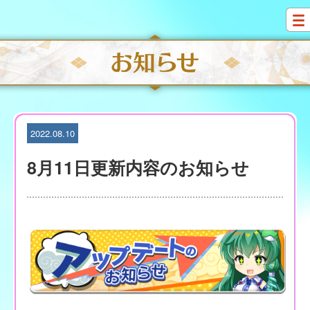
S
k
i
p
t
o
c
o
n
t
2022.08.10
e
n
8月11日更新内容のお知らせ
t