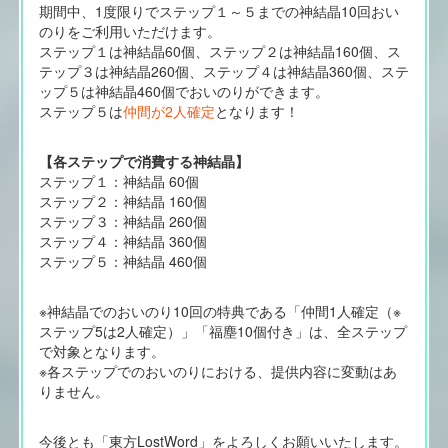
期間中、1度限りでステップ１～５までの神結晶10回おい
のりをご利用いただけます。
ステップ１は神結晶60個、ステップ２は神結晶160個、ス
テップ３は神結晶260個、ステップ４は神結晶360個、ステ
ップ５は神結晶460個でおいのりができます。
ステップ５は
仲間が2人確定
となります！
【各ステップで消費する神結晶】
ステップ１：神結晶 60個
ステップ２：神結晶 160個
ステップ３：神結晶 260個
ステップ４：神結晶 360個
ステップ５：神結晶 460個
※神結晶でのおいのり10回の特典である「仲間1人確定（※
ステップ5は2人確定）」「福塵10個付き」は、全ステップ
で対象となります。
※各ステップでのおいのりにおける、提供内容に変動はあ
りません。
今後とも「東方LostWord」をよろしくお願いいたします。