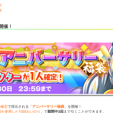
0
9
開催！
体確定
で排出される「
アニバーサリー福袋
」を開催！
個を使用した10回おいのり
」で
期間中3回
まで引くことができます。