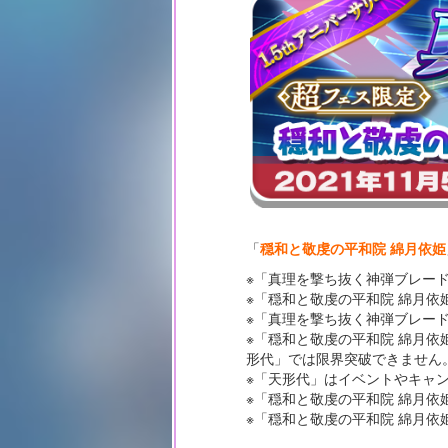
「
穏和と敬虔の平和院 綿月依姫
※「真理を撃ち抜く神弾ブレー
※「穏和と敬虔の平和院 綿月
※「真理を撃ち抜く神弾ブレード
※「穏和と敬虔の平和院 綿月
形代」では限界突破できません
※「天形代」はイベントやキャ
※「穏和と敬虔の平和院 綿月
※「穏和と敬虔の平和院 綿月依