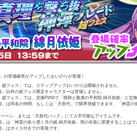
」の登場確率がアップしたおいのりが登場！
ド 超フェス」では、ステップアップおいのりは開催されません。
依姫」以外の超フェス限定キャラクターは登場しません。
 超フェス」では、交換P250で「穏和と敬虔の平和院 綿月依姫」と交
依姫」は同名の仲間、もしくは「天形代」で限界突破できます。「神霊の
。
ンペーン、または「天形代パック」にて入手可能なアイテムです。
依姫」は「神霊の依り憑く月の姫 綿月依姫」用の衣装に変更することはで
姫」はボイス付きでの実装です。