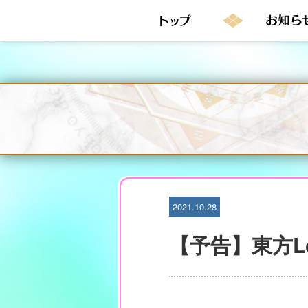
S
k
i
p
t
o
c
o
n
t
e
n
t
2021.10.28
【予告】東方Lo