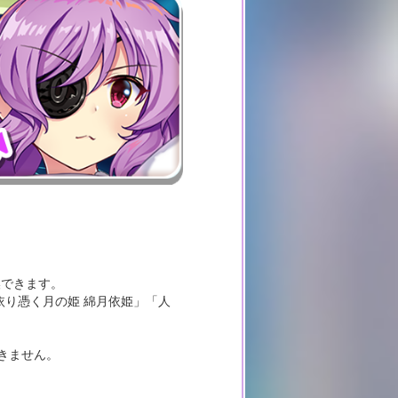
換できます。
依り憑く月の姫 綿月依姫」「人
きません。