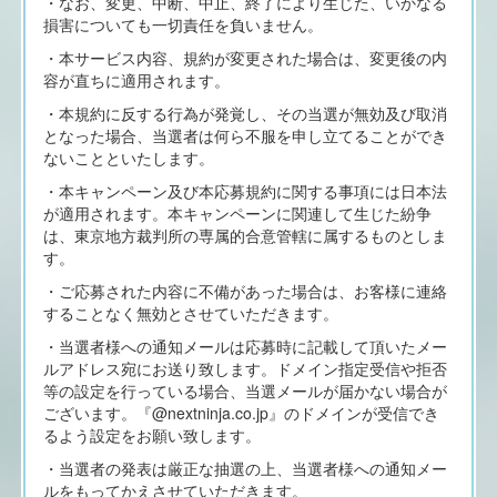
・なお、変更、中断、中止、終了により生じた、いかなる
損害についても一切責任を負いません。
・本サービス内容、規約が変更された場合は、変更後の内
容が直ちに適用されます。
・本規約に反する行為が発覚し、その当選が無効及び取消
となった場合、当選者は何ら不服を申し立てることができ
ないことといたします。
・本キャンペーン及び本応募規約に関する事項には日本法
が適用されます。本キャンペーンに関連して生じた紛争
は、東京地方裁判所の専属的合意管轄に属するものとしま
す。
・ご応募された内容に不備があった場合は、お客様に連絡
することなく無効とさせていただきます。
・当選者様への通知メールは応募時に記載して頂いたメー
ルアドレス宛にお送り致します。ドメイン指定受信や拒否
等の設定を行っている場合、当選メールが届かない場合が
ございます。『@nextninja.co.jp』のドメインが受信でき
るよう設定をお願い致します。
・当選者の発表は厳正な抽選の上、当選者様への通知メー
ルをもってかえさせていただきます。