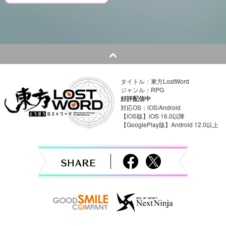
o
s
t
n
タイトル：東方LostWord
a
ジャンル：RPG
好評配信中
v
対応OS：iOS/Android
【iOS版】iOS 16.0以降
【GooglePlay版】Android 12.0以上
i
g
a
t
i