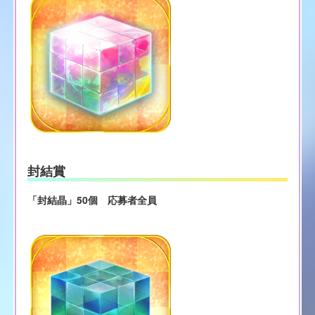
封結賞
「封結晶」50個 応募者全員