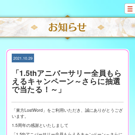
S
k
i
p
t
o
c
o
n
t
2021.10.29
e
n
「1.5thアニバーサリー全員もら
t
えるキャンペーン～さらに抽選
で当たる！～」
「東方LostWord」をご利用いただき、誠にありがとうござ
います。
1.5周年の感謝といたしまして
「1.5thアニバーサリー全員もらえるキャンペーン～さらに