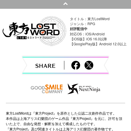
t
n
タイトル：東方LostWord
a
ジャンル：RPG
好評配信中
v
対応OS：iOS/Android
【iOS版】iOS 16.0以降
【GooglePlay版】Android 12.0以上
i
g
a
t
i
o
n
東方LostWordは『東方Project』を原作とした公認二次創作作品です。
本作品は上海アリス幻樂団のゲーム作品『東方Project』を元に、許可を頂
いた上で、自由な発想・解釈を加えて構成したものです。
『東方Project』及び関連タイトルは上海アリス幻樂団の著作物です。