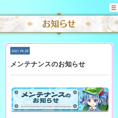
S
k
i
p
t
o
c
o
n
t
2021.06.28
e
n
メンテナンスのお知らせ
t