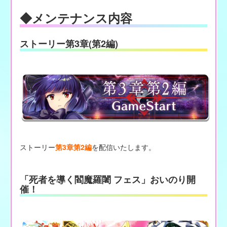
◆メンテナンス内容
ストーリー
第
3章(
第
2編)
ストーリー
第3章第2編
を配信いたします。
「死者を導く閻魔羅闍 フェス」おいのり開
催！