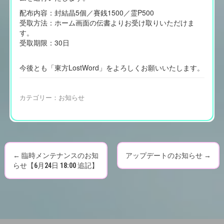
配布内容：封結晶5個／賽銭1500／霊P500
受取方法：ホーム画面の伝書よりお受け取りいただけま
す。
受取期限：30日
今後とも「東方LostWord」をよろしくお願いいたします。
カテゴリー：
お知らせ
←
臨時メンテナンスのお知
アップデートのお知らせ
→
P
らせ【6月24日 18:00 追記】
o
s