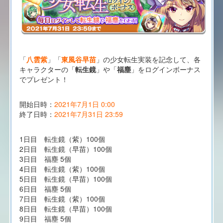
「
八雲紫
」「
東風谷早苗
」の少女転生実装を記念して、各
キャラクターの「
転生鏡
」や「
福塵
」をログインボーナス
でプレゼント！
開始日時：
2021年7月1日 0:00
終了日時：
2021年7月31日 23:59
1日目 転生鏡（紫）100個
2日目 転生鏡（早苗）100個
3日目 福塵 5個
4日目 転生鏡（紫）100個
5日目 転生鏡（早苗）100個
6日目 福塵 5個
7日目 転生鏡（紫）100個
8日目 転生鏡（早苗）100個
9日目 福塵 5個