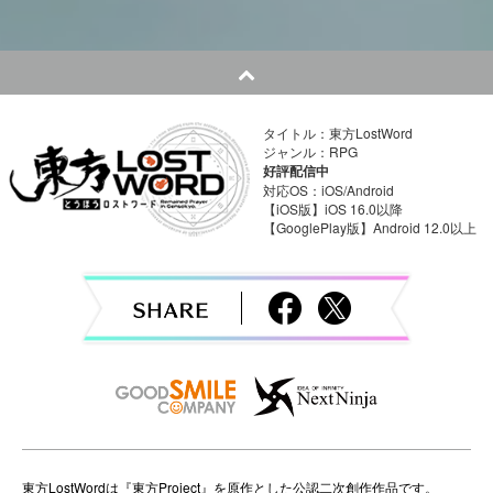
s
t
n
タイトル：東方LostWord
a
ジャンル：RPG
好評配信中
v
対応OS：iOS/Android
【iOS版】iOS 16.0以降
【GooglePlay版】Android 12.0以上
i
g
a
t
i
o
東方LostWordは『東方Project』を原作とした公認二次創作作品です。