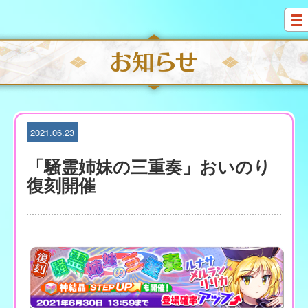
S
k
i
p
t
o
c
o
n
t
2021.06.23
e
n
「騒霊姉妹の三重奏」おいのり
t
復刻開催