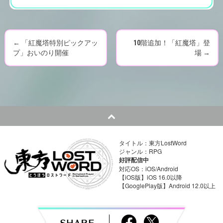
←
「紅魔塔特別ピックアッ
10階追加！「紅魔塔」登
P
プ」おいのり開催
場
→
o
s
t
n
タイトル：東方LostWord
a
ジャンル：RPG
好評配信中
v
対応OS：iOS/Android
【iOS版】iOS 16.0以降
【GooglePlay版】Android 12.0以上
i
g