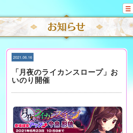
S
k
i
p
t
o
c
o
n
t
2021.06.16
e
n
「月夜のライカンスロープ」お
t
いのり開催