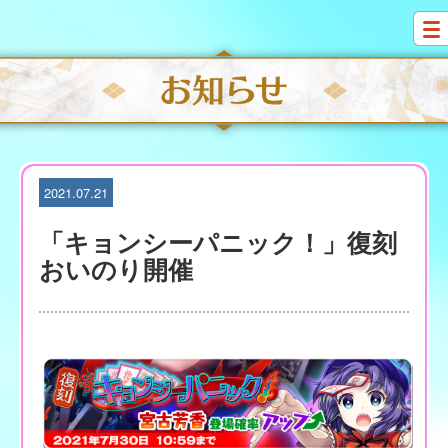
S
k
i
p
t
o
c
o
n
t
2021.07.21
e
n
「キョンシーパニック！」復刻
t
おいのり開催