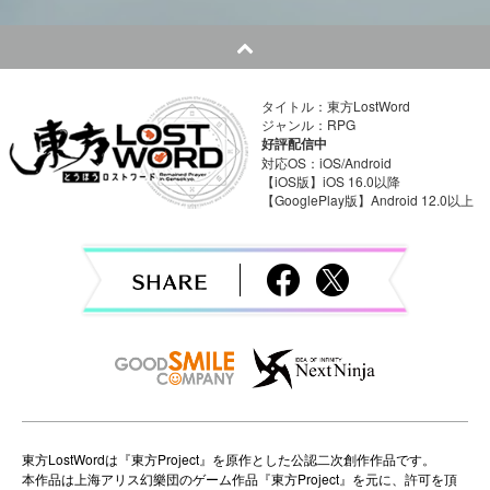
t
n
a
タイトル：東方LostWord
ジャンル：RPG
v
好評配信中
対応OS：iOS/Android
i
【iOS版】iOS 16.0以降
【GooglePlay版】Android 12.0以上
g
a
t
i
o
n
東方LostWordは『東方Project』を原作とした公認二次創作作品です。
本作品は上海アリス幻樂団のゲーム作品『東方Project』を元に、許可を頂