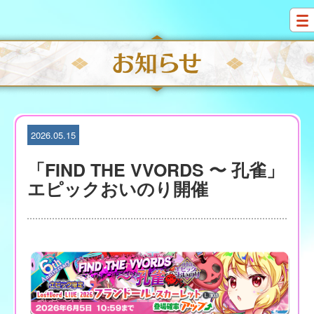
S
k
i
p
t
o
c
o
n
t
2026.05.15
e
n
「FIND THE VVORDS 〜 孔雀」
t
エピックおいのり開催