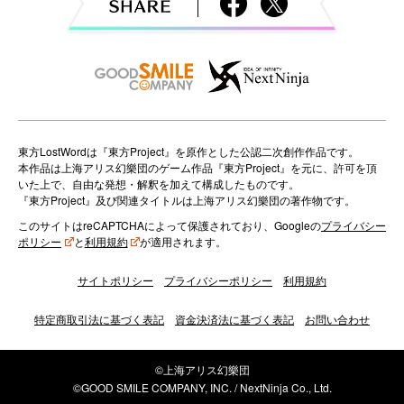
t
i
o
n
東方LostWordは『東方Project』を原作とした公認二次創作作品です。
本作品は上海アリス幻樂団のゲーム作品『東方Project』を元に、許可を頂
いた上で、自由な発想・解釈を加えて構成したものです。
『東方Project』及び関連タイトルは上海アリス幻樂団の著作物です。
このサイトはreCAPTCHAによって保護されており、Googleの
プライバシー
ポリシー
と
利用規約
が適用されます。
サイトポリシー
プライバシーポリシー
利用規約
特定商取引法に基づく表記
資金決済法に基づく表記
お問い合わせ
©上海アリス幻樂団
©GOOD SMILE COMPANY, INC. / NextNinja Co., Ltd.