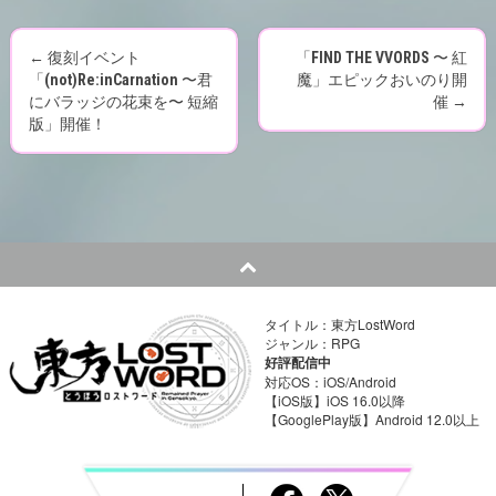
←
復刻イベント
「FIND THE VVORDS 〜 紅
P
「(not)Re:inCarnation 〜君
魔」エピックおいのり開
にバラッジの花束を〜 短縮
催
→
o
版」開催！
s
t
n
a
タイトル：東方LostWord
v
ジャンル：RPG
好評配信中
i
対応OS：iOS/Android
【iOS版】iOS 16.0以降
【GooglePlay版】Android 12.0以上
g
a