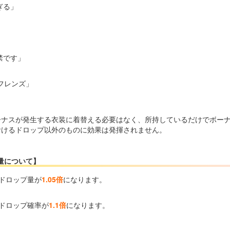
ぎる」
禁です」
フレンズ」
ーナスが発生する衣装に着替える必要はなく、所持しているだけでボー
おけるドロップ以外のものに効果は発揮されません。
量について】
、ドロップ量が
1.05倍
になります。
、ドロップ確率が
1.1倍
になります。