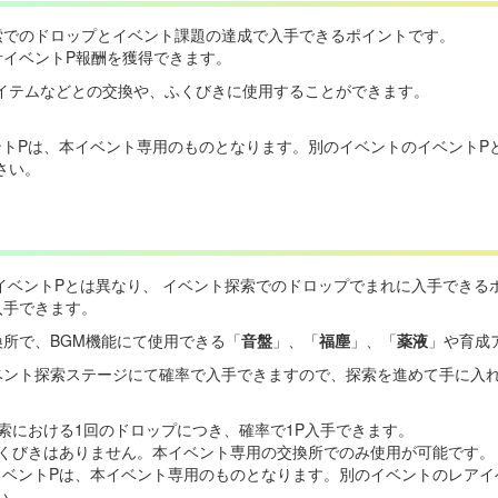
索でのドロップとイベント課題の達成で入手できるポイントです。
計イベントP報酬を獲得できます。
イテムなどとの交換や、ふくびきに使用することができます。
ントPは、本イベント専用のものとなります。別のイベントのイベントP
さい。
イベントPとは異なり、 イベント探索でのドロップでまれに入手できる
入手できます。
換所で、BGM機能にて使用できる「
音盤
」、「
福塵
」、「
薬液
」や育成
ベント探索ステージにて確率で入手できますので、探索を進めて手に入
索における1回のドロップにつき、確率で1P入手できます。
ふくびきはありません。本イベント専用の交換所でのみ使用が可能です。
イベントPは、本イベント専用のものとなります。別のイベントのレアイ
い。