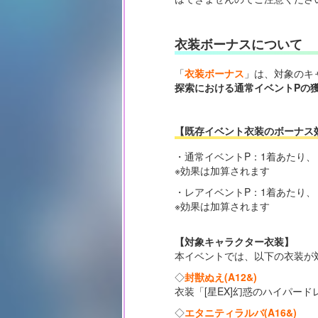
衣装ボーナスについて
「
衣装ボーナス
」は、対象のキ
探索における通常イベントPの
【既存イベント衣装のボーナス
・通常イベントP：1着あたり
※効果は加算されます
・レアイベントP：1着あたり
※効果は加算されます
【対象キャラクター衣装】
本イベントでは、以下の衣装が
◇
封獣ぬえ(A12&)
衣装「[星EX]幻惑のハイパード
◇
エタニティラルバ(A16&)