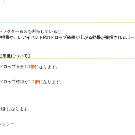
ャラクター衣装を所持していると、
獲得量や、レアイベントPのドロップ確率が上がる効果が発揮される
ボー
効果量について】
、ドロップ量が
1.1倍
になります。
、ドロップ確率が
1.2倍
になります。
対象になります。
レッシー」