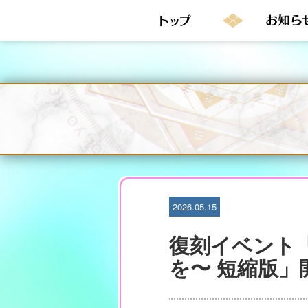
S
k
i
p
t
o
c
o
n
t
e
n
t
2026.05.15
復刻イベント「(n
を〜 短縮版」