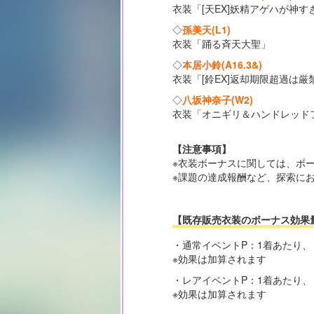
衣装「[天EX]妖精アゲハが神す
◇
孫美天(L1)
衣装「踊る斉天大聖」
◇
本居小鈴(A16.3&)
衣装「[鈴EX]返却期限超過は厳
◇
八坂神奈子(W2)
衣装「オニギリ＆ハンドレッド
【注意事項】
※衣装ボーナスに関しては、ボ
※課題の達成報酬など、探索に
【既存販売衣装のボーナス効果
・通常イベントP：1着あたり
※効果は加算されます
・レアイベントP：1着あたり
※効果は加算されます