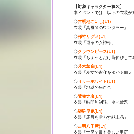
【対象キャラクター衣装】
本イベントでは、以下の衣装が
◇
古明地こいし(L1)
衣装「真昼間のワンダラー」
◇
稀神サグメ(L1)
衣装「運命の女神様」
◇
クラウンピース(L1)
衣装「ちょっとだけ背伸びして
◇
茨木華扇(L1)
衣装「巫女の留守を預かる仙人
◇
リリーホワイト(L1)
衣装「地獄の黒百合」
◇
饕餮尤魔(L1)
衣装「時間無制限、食べ放題」
◇
驪駒早鬼(L1)
衣装「馬脚を露わす献上品」
◇
吉弔八千慧(L1)
衣装「世界で最も美しい甲羅」