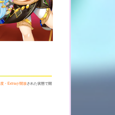
・Extraが開放
された状態で開
。