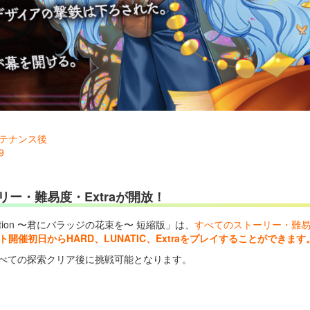
メンテナンス後
9
ー・難易度・Extraが開放！
rnation 〜君にバラッジの花束を〜 短縮版」は、
すべてのストーリー・難易度
ト開催初日からHARD、LUNATIC、Extraをプレイすることができます
Lのすべての探索クリア後に挑戦可能となります。