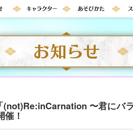
ot)Re:inCarnation 〜君
開催！