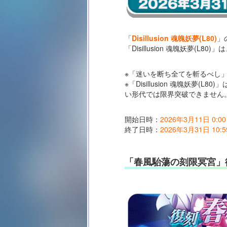
「
Disillusion 魂魄妖夢(L80)
」
「Disillusion 魂魄妖夢(
※「迷いを断ち全てを斬るべし
※「Disillusion 魂魄
い形代では限界突破できません
開始日時：
2026年3月11日 0:00
終了日時：
2026年3月31日 10:5
「春風駘蕩の刻限冥宮」