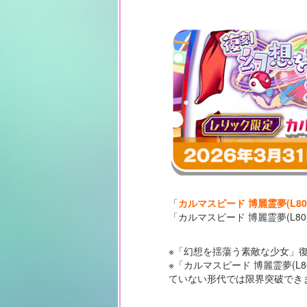
「
カルマスピード 博麗霊夢(L80
「カルマスピード 博麗霊夢(L
※「幻想を揺蕩う素敵な少女」
※「カルマスピード 博麗霊夢(
ていない形代では限界突破でき