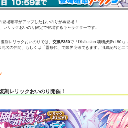
の登場確率がアップしたおいのりが再登場！
L80)」は、レリックおいのり限定で登場するキャラクターです。
」復刻レリックおいのりでは、
交換P350
で「Disillusion 魂魄妖夢(L
妖夢(L80)」は同名の仲間、もしくは「靈形代」で限界突破できます。汎異記号
。
9
復刻レリックおいのり開催！