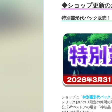
◆ショップ更新の
特別靈形代パック販売！
ショップに「
特別靈形代パック
レリックおいのり限定の仲間の
公式Webストアの場合「神結
ぜひご確認ください。