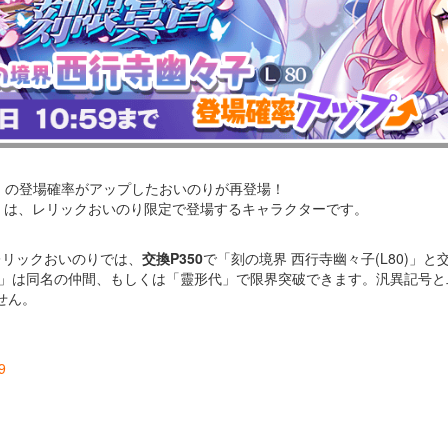
」の登場確率がアップしたおいのりが再登場！
0)」は、レリックおいのり限定で登場するキャラクターです。
レリックおいのりでは、
交換P350
で「刻の境界 西行寺幽々子(L80)」
80)」は同名の仲間、もしくは「靈形代」で限界突破できます。汎異記号
せん。
9