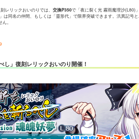
復刻レリックおいのりでは、
交換P350
で「夜に裂く光 霧雨魔理沙(L80
80)」は同名の仲間、もしくは「靈形代」で限界突破できます。汎異記号
せん。
9
べし」復刻レリックおいのり開催！