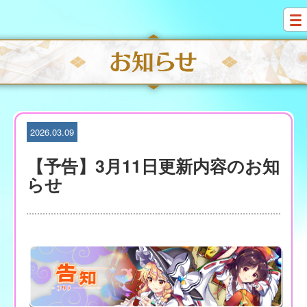
S
k
i
p
t
o
c
o
n
t
2026.03.09
e
n
【予告】3月11日更新内容のお知
t
らせ