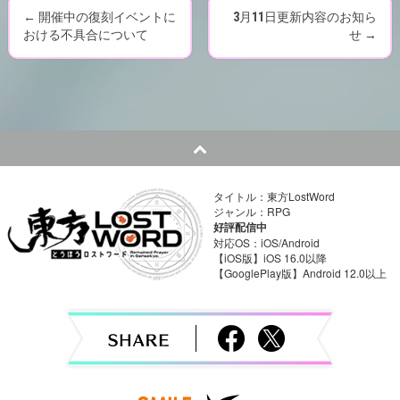
←
開催中の復刻イベントに
3月11日更新内容のお知ら
P
おける不具合について
せ
→
o
s
t
n
タイトル：東方LostWord
a
ジャンル：RPG
好評配信中
v
対応OS：iOS/Android
【iOS版】iOS 16.0以降
【GooglePlay版】Android 12.0以上
i
g
a
t