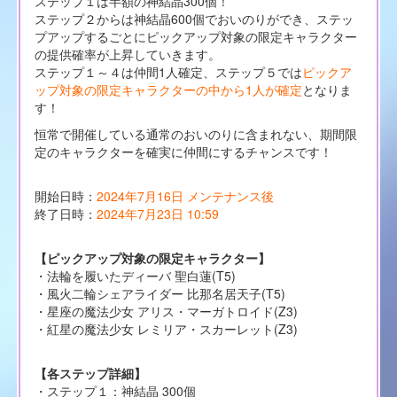
ステップ１は半額の神結晶300個！
ステップ２からは神結晶600個でおいのりができ、ステッ
プアップするごとにピックアップ対象の限定キャラクター
の提供確率が上昇していきます。
ステップ１～４は仲間1人確定、ステップ５では
ピックア
ップ対象の限定キャラクターの中から1人が確定
となりま
す！
恒常で開催している通常のおいのりに含まれない、期間限
定のキャラクターを確実に仲間にするチャンスです！
開始日時：
2024年7月16日 メンテナンス後
終了日時：
2024年7月23日 10:59
【ピックアップ対象の限定キャラクター】
・法輪を履いたディーバ 聖白蓮(T5)
・風火二輪シェアライダー 比那名居天子(T5)
・星座の魔法少女 アリス・マーガトロイド(Z3)
・紅星の魔法少女 レミリア・スカーレット(Z3)
【各ステップ詳細】
・ステップ１：神結晶 300個