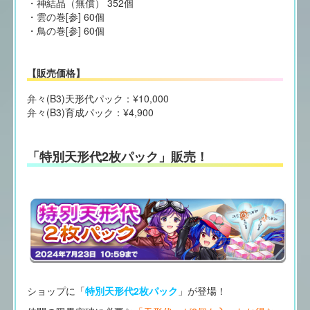
・神結晶（無償） 352個
・雲の巻[参] 60個
・鳥の巻[参] 60個
【販売価格】
弁々(B3)天形代パック：¥10,000
弁々(B3)育成パック：¥4,900
「特別天形代2枚パック」販売！
ショップに「
特別天形代2枚パック
」が登場！