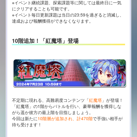
※イベント継続課題、探索課題等に関しては最終日に一気
にクリアすることも可能です。
※イベント毎日更新課題は当日の23:59を過ぎると消滅し、
達成および報酬獲得ができなくなります。
10階追加！「紅魔塔」登場
不定期に現れる、高難易度コンテンツ「
紅魔塔
」が登場！
「紅魔塔」の1階からバトルを行い、豪華報酬を獲得しな
がら遥か彼方の最上階を目指しましょう。
今回は新たに
10階層が追加され、計470階
で手強い相手が
待ち受けます！