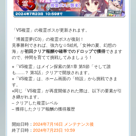
「VS複霊」の複霊ボスが更新されます。
「博麗霊夢(C3)」の複霊ボスが復刻！
見事勝利できれば、強力な☆5絵札「女神の夏、幻想の
海」が
初回クリア報酬や確率でのドロップで獲得
できます
ので、仲間を育てて挑戦してみましょう！
※「VS複霊」はメイン探索の第1章 第5節「そして誰
も……？ 第3話」クリアで開放されます。
※「VS複霊」は、ホーム画面の「特設」から挑戦できま
す。
※同じ「VS複霊」が再度開催された際は、以下の要素が引
き継がれます。
– クリアした複霊レベル
– 獲得したクリア報酬の獲得履歴
開始日時：
2024年7月16日 メンテナンス後
終了日時：
2024年7月23日 10:59