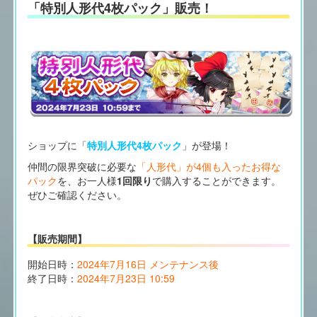
「特別人形代4枚パック」販売！
ショップに「
特別人形代4枚パック
」が登場！
仲間の限界突破に必要な
「人形代」が4個も入ったお得な
パック
を、お一人様
1回限り
で購入することができます。
ぜひご確認ください。
【販売期間】
開始日時：
2024年7月16日 メンテナンス後
終了日時：
2024年7月23日 10:59