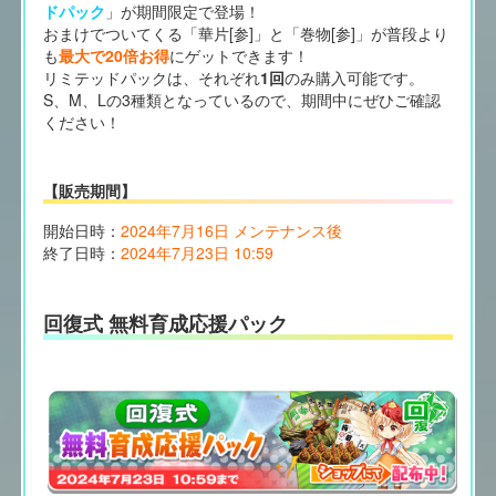
ドパック
」が期間限定で登場！
おまけでついてくる「華片[参]」と「巻物[参]」が普段より
も
最大で20倍お得
にゲットできます！
リミテッドパックは、それぞれ
1回
のみ購入可能です。
S、M、Lの3種類となっているので、期間中にぜひご確認
ください！
【販売期間】
開始日時：
2024年7月16日 メンテナンス後
終了日時：
2024年7月23日 10:59
回復式 無料育成応援パック