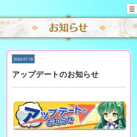
S
k
i
p
t
o
c
o
n
t
2024.07.16
e
n
アップデートのお知らせ
t