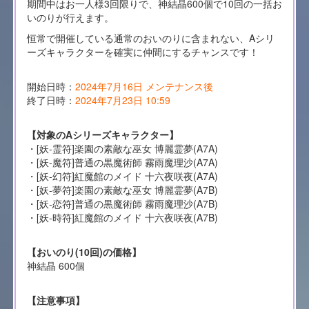
期間中はお一人様3回限りで、神結晶600個で10回の一括お
いのりが行えます。
恒常で開催している通常のおいのりに含まれない、Aシリ
ーズキャラクターを確実に仲間にするチャンスです！
開始日時：
2024年7月16日 メンテナンス後
終了日時：
2024年7月23日 10:59
【対象のAシリーズキャラクター】
・[妖-霊符]楽園の素敵な巫女 博麗霊夢(A7A)
・[妖-魔符]普通の黒魔術師 霧雨魔理沙(A7A)
・[妖-幻符]紅魔館のメイド 十六夜咲夜(A7A)
・[妖-夢符]楽園の素敵な巫女 博麗霊夢(A7B)
・[妖-恋符]普通の黒魔術師 霧雨魔理沙(A7B)
・[妖-時符]紅魔館のメイド 十六夜咲夜(A7B)
【おいのり(10回)の価格】
神結晶 600個
【注意事項】