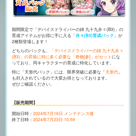
期間限定で「デバイスドライバーの姉 九十九弁々(B3)」の
育成アイテムがお得に手に入る「
弁々(B3)育成パック
」が
2種類登場します！
どちらのパックも、
「デバイスドライバーの姉 九十九弁々
(B3)」の昇格に特に多く必要な「巻物[参]」がセット
にな
っており、同キャラクターの育成に特化しています。
特に「天形代パック」には、限界突破に必要な「
天形代
」
も封入されているので大変お得となっております。
ぜひご確認ください。
【販売期間】
開始日時：
2024年7月16日 メンテナンス後
終了日時：
2024年7月23日 10:59