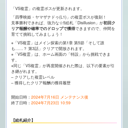
「VS複霊」の複霊ボスが更新されます。
「四季映姫・ヤマザナドゥ(L1)」の複霊ボスが復刻！
見事勝利できれば、強力な☆5絵札「Disillusion」が
初回ク
リア報酬や確率でのドロップで獲得
できますので、仲間を
育てて挑戦してみましょう！
※「VS複霊」はメイン探索の第1章 第5節「そして誰
も……？ 第3話」クリアで開放されます。
※「VS複霊」は、ホーム画面の「特設」から挑戦できま
す。
※同じ「VS複霊」が再度開催された際は、以下の要素が引
き継がれます。
– クリアした複霊レベル
– 獲得したクリア報酬の獲得履歴
開始日時：
2024年7月16日 メンテナンス後
終了日時：
2024年7月23日 10:59
【絵札紹介】