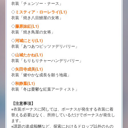
衣装「チェンソー・ナース」
◇
ミスティア・ローレライ(L1)
衣装「焼き八目鰻屋の女将」
◇
藤原妹紅(L1)
衣装「焼き鳥屋の女将」
◇
河城にとり(L1)
衣装「あつあつピッツァデリバリー」
◇
山城たかね(L1)
衣装「もりもりチャーハンデリバリー」
◇
矢田寺成美(L1)
衣装「健やかな成長を願う地蔵」
◇
秋静葉(L1)
衣装「冬は憂鬱な紅葉アーティスト」
【注意事項】
※衣装ボーナスに関しては、ボーナスが発生する衣装に着
替える必要はなく、所持しているだけでボーナスが発生し
ます。
※課題の達成報酬など、探索におけるドロップ以外のもの