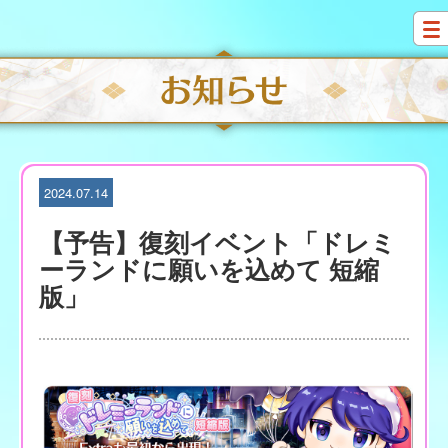
S
k
i
p
t
o
c
o
n
t
2024.07.14
e
n
【予告】復刻イベント「ドレミ
t
ーランドに願いを込めて 短縮
版」