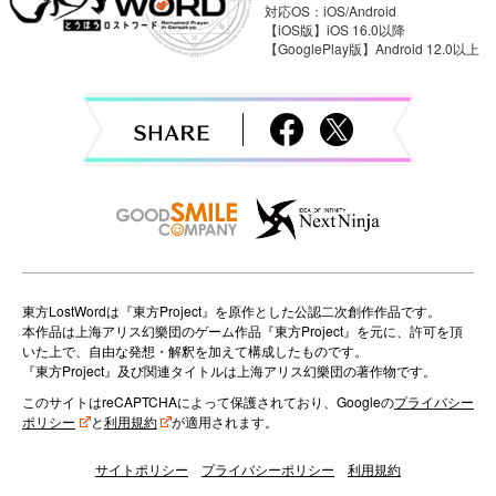
a
対応OS：iOS/Android
v
【iOS版】iOS 16.0以降
【GooglePlay版】Android 12.0以上
i
g
a
t
i
o
東方LostWordは『東方Project』を原作とした公認二次創作作品です。
本作品は上海アリス幻樂団のゲーム作品『東方Project』を元に、許可を頂
n
いた上で、自由な発想・解釈を加えて構成したものです。
『東方Project』及び関連タイトルは上海アリス幻樂団の著作物です。
このサイトはreCAPTCHAによって保護されており、Googleの
プライバシー
ポリシー
と
利用規約
が適用されます。
サイトポリシー
プライバシーポリシー
利用規約