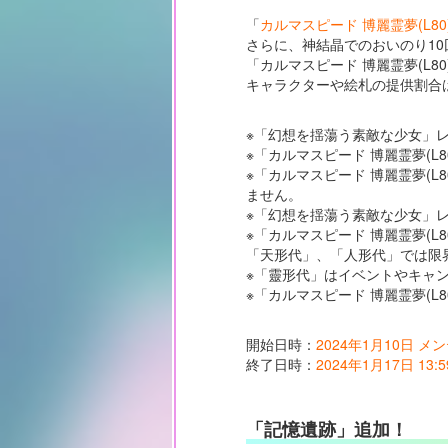
「
カルマスピード 博麗霊夢(L80
さらに、神結晶でのおいのり10
「カルマスピード 博麗霊夢(L
キャラクターや絵札の提供割合
※「幻想を揺蕩う素敵な少女」
※「カルマスピード 博麗霊夢(
※「カルマスピード 博麗霊夢(
ません。
※「幻想を揺蕩う素敵な少女」
※「カルマスピード 博麗霊夢(
「天形代」、「人形代」では限
※「靈形代」はイベントやキャ
※「カルマスピード 博麗霊夢(
開始日時：
2024年1月10日 
終了日時：
2024年1月17日 13:5
「記憶遺跡」追加！