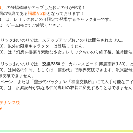
)
」 の登場確率がアップしたおいのりが登場！
回の特典である
福塵が2倍
となっております！
80)」は、レリックおいのり限定で登場するキャラクターです。
は、ゲーム内にてご確認ください。
レリックおいのりでは、ステップアップおいのりは開催されません。
L80)」以外の限定キャラクターは登場しません。
L80)」は「幻想を揺蕩う素敵な少女」レリックおいのり終了後、通常開
レリックおいのりでは、
交換P350
で「カルマスピード 博麗霊夢(L80)
L80)」は同名の仲間、もしくは「靈形代」で限界突破できます。汎異記
界突破できません。
ンペーン、または「靈形代パック」や「福塵交換所」にて入手可能なア
L80)」は、汎異記号が異なる仲間専用の衣装に変更することはできません
メンテナンス後
9