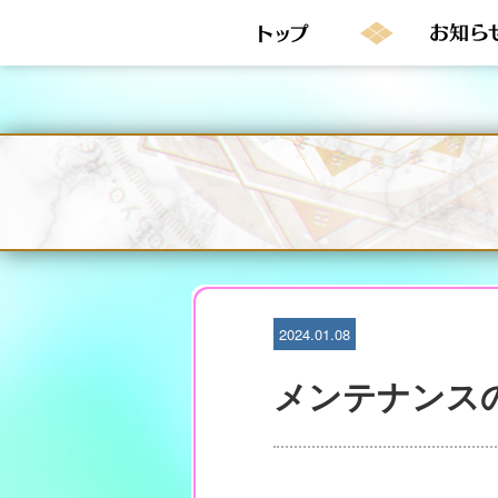
S
k
i
p
t
o
c
o
n
t
e
n
t
2024.01.08
メンテナンス