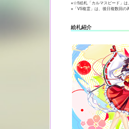
※☆5絵札「カルマスピード」
※「VS複霊」は、後日複数回の
絵札紹介