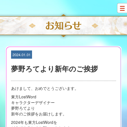
S
k
i
p
t
o
c
o
n
t
2024.01.01
e
n
夢野ろてより新年のご挨拶
t
あけまして、おめでとうございます。
東方LostWord
キャラクターデザイナー
夢野ろてより
新年のご挨拶をお届けします。
2024年も東方LostWordを