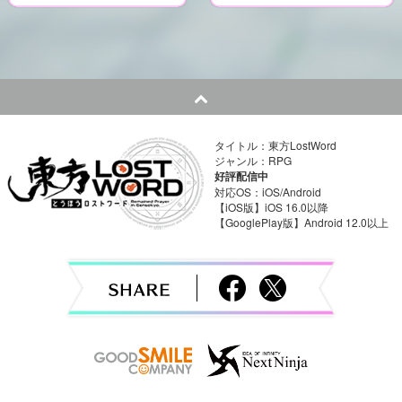
P
o
s
t
n
タイトル：東方LostWord
ジャンル：RPG
a
好評配信中
対応OS：iOS/Android
v
【iOS版】iOS 16.0以降
【GooglePlay版】Android 12.0以上
i
g
a
t
i