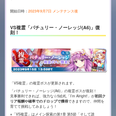
開始日時：
2023年9月7日 メンテナンス後
VS複霊「パチュリー・ノーレッジ(A6)」復
刻！
「VS複霊」の複霊ボスが更新されます。
「パチュリー・ノーレッジ(A6)」の複霊ボスが復刻！
見事勝利できれば、強力な☆5絵札「I’m Alright!」が
初回ク
リア報酬や確率でのドロップで獲得
できますので、仲間を
育てて挑戦してみましょう！
※「VS複霊」はメイン探索の第1章 第5節「そして誰