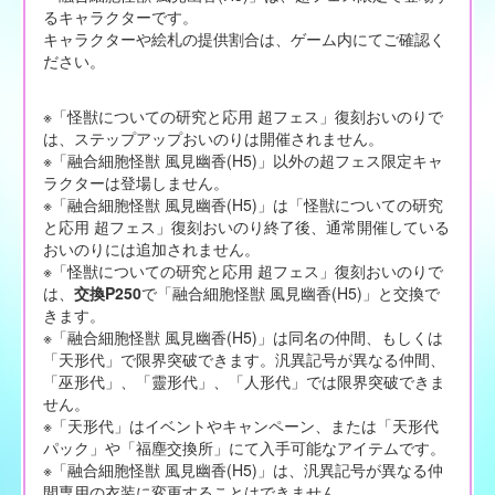
るキャラクターです。
キャラクターや絵札の提供割合は、ゲーム内にてご確認く
ださい。
※「怪獣についての研究と応用 超フェス」復刻おいのりで
は、ステップアップおいのりは開催されません。
※「融合細胞怪獣 風見幽香(H5)」以外の超フェス限定キャ
ラクターは登場しません。
※「融合細胞怪獣 風見幽香(H5)」は「怪獣についての研究
と応用 超フェス」復刻おいのり終了後、通常開催している
おいのりには追加されません。
※「怪獣についての研究と応用 超フェス」復刻おいのりで
は、
交換P250
で「融合細胞怪獣 風見幽香(H5)」と交換で
きます。
※「融合細胞怪獣 風見幽香(H5)」は同名の仲間、もしくは
「天形代」で限界突破できます。汎異記号が異なる仲間、
「巫形代」、「靈形代」、「人形代」では限界突破できま
せん。
※「天形代」はイベントやキャンペーン、または「天形代
パック」や「福塵交換所」にて入手可能なアイテムです。
※「融合細胞怪獣 風見幽香(H5)」は、汎異記号が異なる仲
間専用の衣装に変更することはできません。