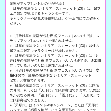
確率がアップしたおいのりが登場！
「紅星の魔法少女 レミリア・スカーレット(Z3)」は、超フ
ェス限定で登場するキャラクターです。
キャラクターや絵札の提供割合は、ゲーム内にてご確認く
ださい。
※「月砕け星の魔霧が包む夜 超フェス」おいのりでは、ス
テップアップおいのりは開催されません。
※「紅星の魔法少女 レミリア・スカーレット(Z3)」以外の
超フェス限定キャラクターは登場しません。
※「紅星の魔法少女 レミリア・スカーレット(Z3)」は「月
砕け星の魔霧が包む夜 超フェス」おいのり終了後、通常開
催しているおいのりには追加されません。
※「月砕け星の魔霧が包む夜 超フェス」おいのりでは、
交
換P250
で「紅星の魔法少女 レミリア・スカーレット
(Z3)」と交換できます。
※「紅星の魔法少女 レミリア・スカーレット(Z3)」は同名
の仲間、もしくは「天形代」で限界突破できます。汎異記
号が異なる仲間、「巫形代」、「靈形代」、「人形代」で
は限界突破できません。
※「天形代」はイベントやキャンペーン、または「天形代
パック」や「福塵交換所」にて入手可能なアイテムです。