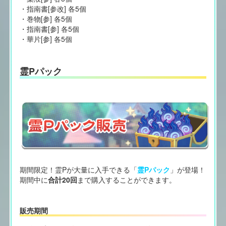
・指南書[参改] 各5個
・巻物[参] 各5個
・指南書[参] 各5個
・華片[参] 各5個
霊Pパック
期間限定！霊Pが大量に入手できる「
霊Pパック
」が登場！
期間中に
合計20回
まで購入することができます。
販売期間