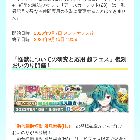
※「紅星の魔法少女 レミリア・スカーレット(Z3)」は、汎
異記号が異なる仲間専用の衣装に変更することはできませ
ん。
開始日時：
2023年9月7日 メンテナンス後
終了日時：
2023年9月15日 13:59
「怪獣についての研究と応用 超フェス」復刻
おいのり開催！
「
融合細胞怪獣 風見幽香(H5)
」 の登場確率がアップした
おいのりが再登場！
「融合細胞怪獣 風見幽香(H5)」は、超フェス限定で登場す