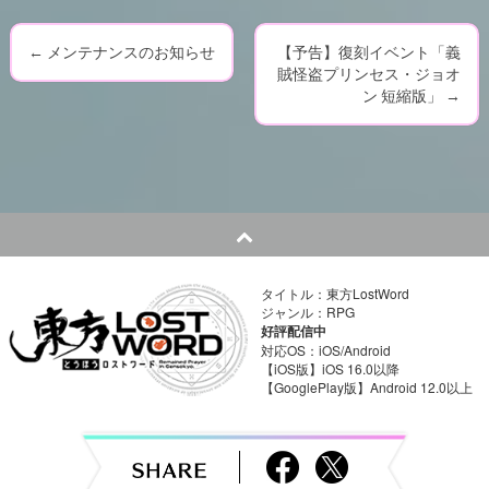
←
メンテナンスのお知らせ
【予告】復刻イベント「義
P
賊怪盗プリンセス・ジョオ
ン 短縮版」
→
o
s
t
n
a
タイトル：東方LostWord
ジャンル：RPG
v
好評配信中
対応OS：iOS/Android
i
【iOS版】iOS 16.0以降
【GooglePlay版】Android 12.0以上
g
a