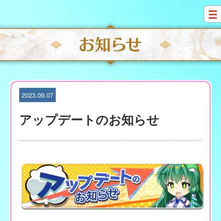
S
k
i
p
t
o
c
o
n
t
2023.09.07
e
n
アップデートのお知らせ
t