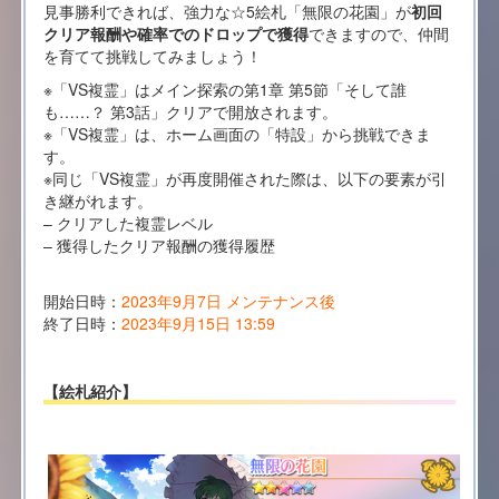
見事勝利できれば、強力な☆5絵札「無限の花園」が
初回
クリア報酬や確率でのドロップで獲得
できますので、仲間
を育てて挑戦してみましょう！
※「VS複霊」はメイン探索の第1章 第5節「そして誰
も……？ 第3話」クリアで開放されます。
※「VS複霊」は、ホーム画面の「特設」から挑戦できま
す。
※同じ「VS複霊」が再度開催された際は、以下の要素が引
き継がれます。
– クリアした複霊レベル
– 獲得したクリア報酬の獲得履歴
開始日時：
2023年9月7日 メンテナンス後
終了日時：
2023年9月15日 13:59
【絵札紹介】