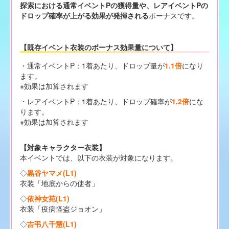
探索における通常イベントPの獲得量や、レアイベントPの
ドロップ確率が上がる効果が発揮される
ボーナスです。
【既存イベント衣装のボーナス効果量について】
・通常イベントP：1着あたり、ドロップ量が
1.1倍
になり
ます。
※効果は加算されます
・レアイベントP：1着あたり、ドロップ確率が
1.2倍
にな
ります。
※効果は加算されます
【対象キャラクター衣装】
本イベントでは、以下の衣装が対象になります。
◇
黒谷ヤマメ(L1)
衣装「地底からの使者」
◇
依神女苑(L1)
衣装「疫病怪盗ジョオン」
◇
吉弔八千慧(L1)