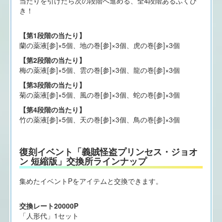
当たりを引けたら次の段階へ進める、全4段階あるふくび
き！
【第1段階の当たり】
蘭の薬液[参]×5個、地の巻[参]×3個、虎の巻[参]×3個
【第2段階の当たり】
梅の薬液[参]×5個、雲の巻[参]×3個、龍の巻[参]×3個
【第3段階の当たり】
菊の薬液[参]×5個、風の巻[参]×3個、蛇の巻[参]×3個
【第4段階の当たり】
竹の薬液[参]×5個、天の巻[参]×3個、鳥の巻[参]×3個
復刻イベント「義賊怪盗プリンセス・ジョオ
ン 短縮版」交換所ラインナップ
集めたイベントPをアイテムと交換できます。
交換レート20000P
「人形代」1セット