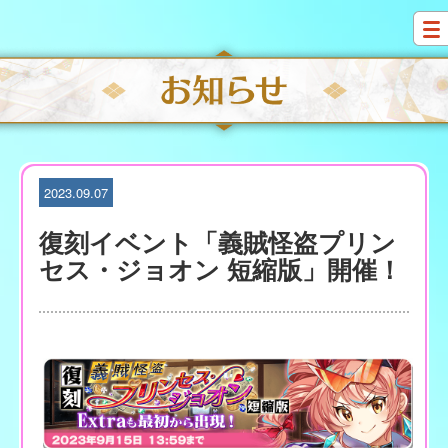
S
k
i
p
t
o
c
o
n
t
2023.09.07
e
n
復刻イベント「義賊怪盗プリン
t
セス・ジョオン 短縮版」開催！