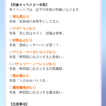
【対象キャラクター衣装】
本イベントでは、以下の衣装が対象になります。
◇
寅丸星(L1)
衣装「名探偵の名助手にして主人」
◇
ナズーリン(L1)
衣装「見た目はネズミ、頭脳は智将」
◇
封獣ぬえ(L1)
衣装「憑依レッサーパンダ霊！？」
◇
アリス・マーガトロイド(L1)
衣装「稗田邸に出入りする人形使い」
◇
パチュリー・ノーレッジ(L1)
衣装「稗田邸に出入りする大図書館」
◇
聖白蓮(L1)
衣装「うさみみバイク兵」
◇
霧雨魔理沙(L1)
衣装「稗田邸に出入りする魔法使い」
【注意事項】