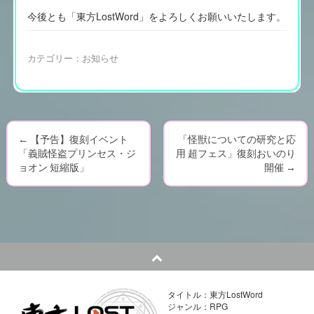
今後とも「東方LostWord」をよろしくお願いいたします。
カテゴリー：
お知らせ
←
【予告】復刻イベント
「怪獣についての研究と応
P
「義賊怪盗プリンセス・ジ
用 超フェス」復刻おいのり
ョオン 短縮版」
開催
→
o
s
t
n
a
タイトル：東方LostWord
ジャンル：RPG