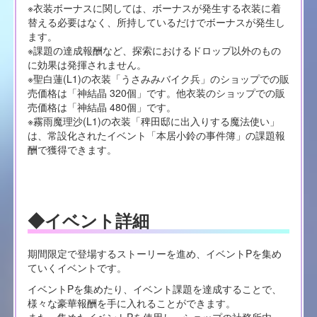
※衣装ボーナスに関しては、ボーナスが発生する衣装に着
替える必要はなく、所持しているだけでボーナスが発生し
ます。
※課題の達成報酬など、探索におけるドロップ以外のもの
に効果は発揮されません。
※聖白蓮(L1)の衣装「うさみみバイク兵」のショップでの販
売価格は「神結晶 320個」です。他衣装のショップでの販
売価格は「神結晶 480個」です。
※霧雨魔理沙(L1)の衣装「稗田邸に出入りする魔法使い」
は、常設化されたイベント「本居小鈴の事件簿」の課題報
酬で獲得できます。
◆イベント詳細
期間限定で登場するストーリーを進め、イベントPを集め
ていくイベントです。
イベントPを集めたり、イベント課題を達成することで、
様々な豪華報酬を手に入れることができます。
また、集めたイベントPを使用し、ショップの社務所内