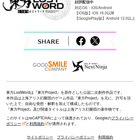
v
好評配信中
対応OS：iOS/Android
i
【iOS版】iOS 16.0以降
【GooglePlay版】Android 12.0以上
g
a
t
i
o
n
東方LostWordは『東方Project』を原作とした公認二次創作作品です。
本作品は上海アリス幻樂団のゲーム作品『東方Project』を元に、許可を頂
いた上で、自由な発想・解釈を加えて構成したものです。
『東方Project』及び関連タイトルは上海アリス幻樂団の著作物です。
このサイトはreCAPTCHAによって保護されており、Googleの
プライバシー
ポリシー
と
利用規約
が適用されます。
サイトポリシー
プライバシーポリシー
利用規約