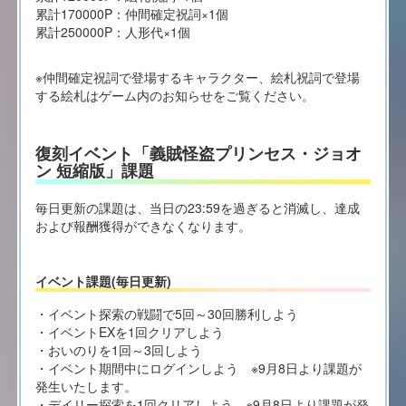
累計170000P：仲間確定祝詞×1個
累計250000P：人形代×1個
※仲間確定祝詞で登場するキャラクター、絵札祝詞で登場
する絵札はゲーム内のお知らせをご覧ください。
復刻イベント「義賊怪盗プリンセス・ジョオ
ン 短縮版」課題
毎日更新の課題は、当日の23:59を過ぎると消滅し、達成
および報酬獲得ができなくなります。
イベント課題(毎日更新)
・イベント探索の戦闘で5回～30回勝利しよう
・イベントEXを1回クリアしよう
・おいのりを1回～3回しよう
・イベント期間中にログインしよう ※9月8日より課題が
発生いたします。
・デイリー探索を1回クリアしよう ※9月8日より課題が発