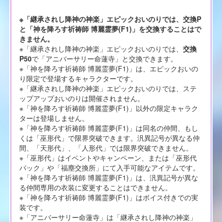
※「継承されし降神の神楽」エピックおいのりでは、交換P
と「神を降ろす祈祷師 博麗霊夢(F1)」を交換することはで
きません。
※「継承されし降神の神楽」エピックおいのりでは、
交換
P50
で「アニバーサリー命蓮寺」と交換できます。
※「神を降ろす祈祷師 博麗霊夢(F1)」は、エピックおいの
り限定で登場するキャラクターです。
※「継承されし降神の神楽」エピックおいのりでは、ステ
ップアップおいのりは開催されません。
※「神を降ろす祈祷師 博麗霊夢(F1)」以外の限定キャラク
ターは登場しません。
※「神を降ろす祈祷師 博麗霊夢(F1)」は同名の仲間、もし
くは「巫形代」で限界突破できます。汎異記号が異なる仲
間、「天形代」、「人形代」では限界突破できません。
※「巫形代」はイベントやキャンペーン、または「巫形代
パック」や「福塵交換所」にて入手可能なアイテムです。
※「神を降ろす祈祷師 博麗霊夢(F1)」は、汎異記号が異な
る仲間専用の衣装に変更することはできません。
※「神を降ろす祈祷師 博麗霊夢(F1)」はボイス付きでの実
装です。
※「アニバーサリー命蓮寺」は「継承されし降神の神楽」