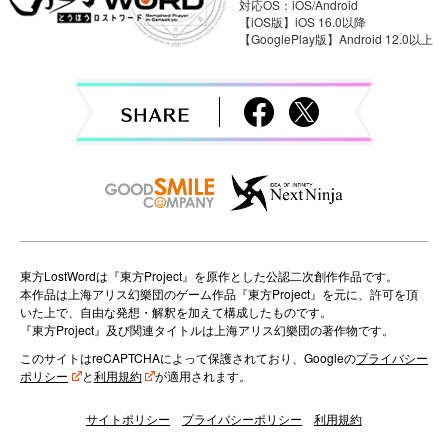
対応OS：iOS/Android
i
【iOS版】iOS 16.0以降
【GooglePlay版】Android 12.0以上
g
a
t
i
o
n
東方LostWordは『東方Project』を原作とした公認二次創作作品です。
本作品は上海アリス幻樂団のゲーム作品『東方Project』を元に、許可を頂
いた上で、自由な発想・解釈を加えて構成したものです。
『東方Project』及び関連タイトルは上海アリス幻樂団の著作物です。
このサイトはreCAPTCHAによって保護されており、Googleの
プライバシー
ポリシー
と
利用規約
が適用されます。
サイトポリシー
プライバシーポリシー
利用規約