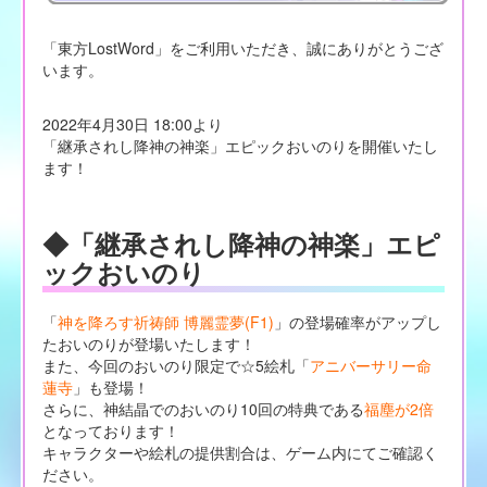
「東方LostWord」をご利用いただき、誠にありがとうござ
います。
2022年4月30日 18:00より
「継承されし降神の神楽」エピックおいのりを開催いたし
ます！
◆「継承されし降神の神楽」エピ
ックおいのり
「
神を降ろす祈祷師 博麗霊夢(F1)
」の登場確率がアップし
たおいのりが登場いたします！
また、今回のおいのり限定で☆5絵札「
アニバーサリー命
蓮寺
」も登場！
さらに、神結晶でのおいのり10回の特典である
福塵が2倍
となっております！
キャラクターや絵札の提供割合は、ゲーム内にてご確認く
ださい。