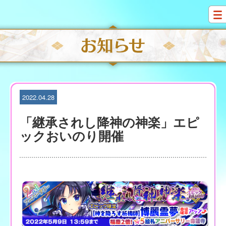
S
k
i
p
t
o
c
o
n
t
2022.04.28
e
n
「継承されし降神の神楽」エピ
t
ックおいのり開催