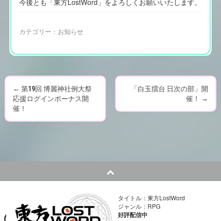
今後とも「東方LostWord」をよろしくお願いいたします。
カテゴリー：
お知らせ
←
第19回 博麗神社例大祭
「白玉擂台 日次の部」開
P
応援ログインボーナス開
催！
→
催！
o
s
t
n
a
タイトル：東方LostWord
ジャンル：RPG
v
好評配信中