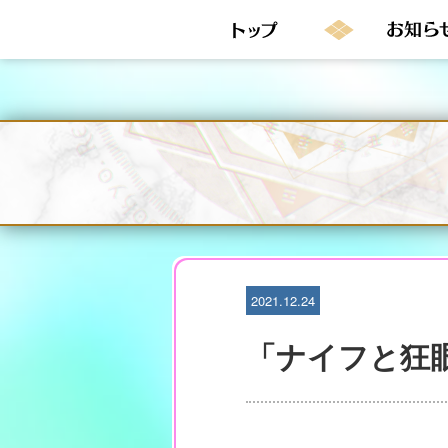
S
k
i
p
t
o
c
o
n
t
e
n
t
2021.12.24
「ナイフと狂