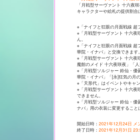
「月戦型サーヴァント 十六夜
キャラクターや絵札の提供割合
※「ナイフと狂眼の月面戦線 
※「月戦型サーヴァント 十六
ん。
※「ナイフと狂眼の月面戦線 超
華院・イナバ」と交換できます
※「月戦型サーヴァント 十六夜
魔館のメイド 十六夜咲夜」「
※「月戦型ソルジャー 鈴仙・
華院・イナバ」「[永]狂気の月
※「天形代」はイベントやキャ
※「月戦型サーヴァント 十六夜
できません。
※「月戦型ソルジャー 鈴仙・優
ナバ」用の衣装に変更すること
開始日時：
2021年12月24日 
終了日時：
2021年12月31日 23: