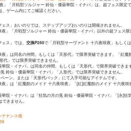
咲夜」「月戦型ソルジャー 鈴仙・優曇華院・イナバ」は、超フェス限定
は、ゲーム内にてご確認ください。
超フェス」おいのりでは、ステップアップおいのりは開催されません。
夜咲夜」「月戦型ソルジャー 鈴仙・優曇華院・イナバ」以外の超フェス
フェス」では、
交換P250
で「月戦型サーヴァント 十六夜咲夜」もしくは
。
咲夜」は同名の仲間、もしくは「天形代」で限界突破できます。「紅魔館
人形代」では限界突破できません。
優曇華院・イナバ」は同名の仲間、もしくは「天形代」で限界突破できま
の兎 鈴仙・優曇華院・イナバ」「人形代」では限界突破できません。
ンペーン、または「天形代パック」にて入手可能なアイテムです。
咲夜」は「紅魔館のメイド 十六夜咲夜」「[紅]紅魔館のメイド 十六夜
曇華院・イナバ」は「狂気の月の兎 鈴仙・優曇華院・イナバ」「[永]狂
はできません。
メンテナンス後
59