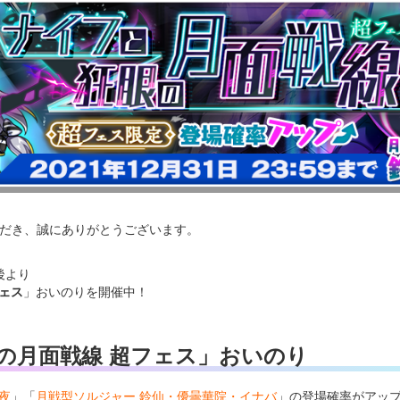
いただき、誠にありがとうございます。
ス後より
ェス
」おいのりを開催中！
の月面戦線 超フェス」おいのり
夜
」「
月戦型ソルジャー 鈴仙・優曇華院・イナバ
」の登場確率がアッ