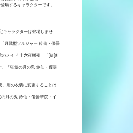
で登場するキャラクターです。
限定キャラクターは登場しませ
「月戦型ソルジャー 鈴仙・優曇
のメイド 十六夜咲夜」「[紅]紅
す。「狂気の月の兎 鈴仙・優曇
咲夜」用の衣装に変更することは
気の月の兎 鈴仙・優曇華院・イ