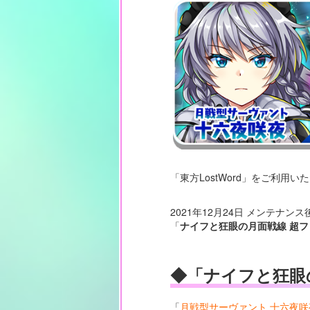
「東方LostWord」をご利用
2021年12月24日 メンテナン
「
ナイフと狂眼の月面戦線 超フ
◆「ナイフと狂眼
「
月戦型サーヴァント 十六夜咲