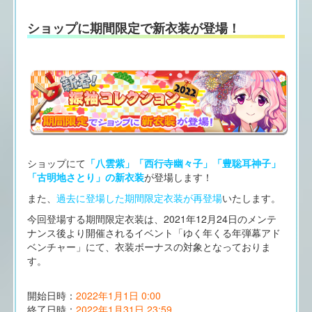
ショップに期間限定で新衣装が登場！
ショップにて
「八雲紫」「西行寺幽々子」「豊聡耳神子」
「古明地さとり」の新衣装
が登場します！
また、
過去に登場した期間限定衣装が再登場
いたします。
今回登場する期間限定衣装は、2021年12月24日のメンテ
ナンス後より開催されるイベント「ゆく年くる年弾幕アド
ベンチャー」にて、衣装ボーナスの対象となっておりま
す。
開始日時：
2022年1月1日 0:00
終了日時：
2022年1月31日 23:59