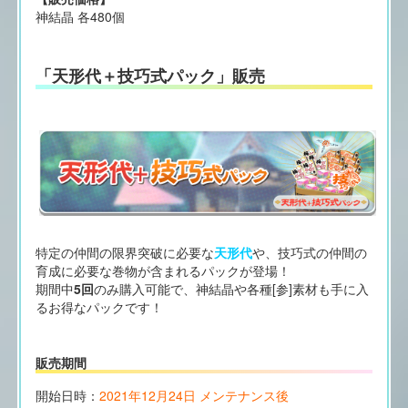
神結晶 各480個
「天形代＋技巧式パック」販売
特定の仲間の限界突破に必要な
天形代
や、技巧式の仲間の
育成に必要な巻物が含まれるパックが登場！
期間中
5回
のみ購入可能で、神結晶や各種[参]素材も手に入
るお得なパックです！
販売期間
開始日時：
2021年12月24日 メンテナンス後