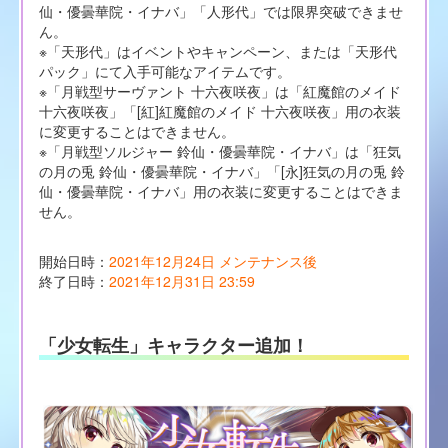
仙・優曇華院・イナバ」「人形代」では限界突破できませ
ん。
※「天形代」はイベントやキャンペーン、または「天形代
パック」にて入手可能なアイテムです。
※「月戦型サーヴァント 十六夜咲夜」は「紅魔館のメイド
十六夜咲夜」「[紅]紅魔館のメイド 十六夜咲夜」用の衣装
に変更することはできません。
※「月戦型ソルジャー 鈴仙・優曇華院・イナバ」は「狂気
の月の兎 鈴仙・優曇華院・イナバ」「[永]狂気の月の兎 鈴
仙・優曇華院・イナバ」用の衣装に変更することはできま
せん。
開始日時：
2021年12月24日 メンテナンス後
終了日時：
2021年12月31日 23:59
「少女転生」キャラクター追加！