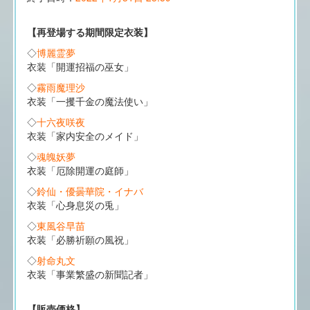
【再登場する期間限定衣装】
◇
博麗霊夢
衣装「開運招福の巫女」
◇
霧雨魔理沙
衣装「一攫千金の魔法使い」
◇
十六夜咲夜
衣装「家内安全のメイド」
◇
魂魄妖夢
衣装「厄除開運の庭師」
◇
鈴仙・優曇華院・イナバ
衣装「心身息災の兎」
◇
東風谷早苗
衣装「必勝祈願の風祝」
◇
射命丸文
衣装「事業繁盛の新聞記者」
【販売価格】