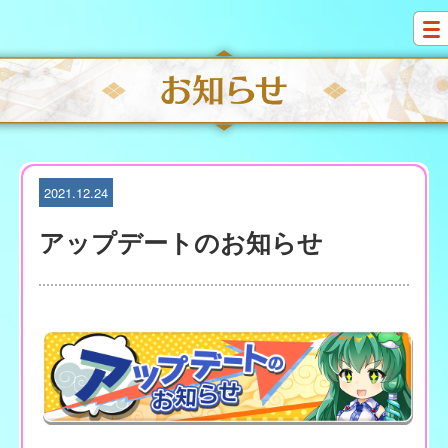
S
k
i
p
t
o
c
o
n
t
2021.12.24
e
n
アップデートのお知らせ
t