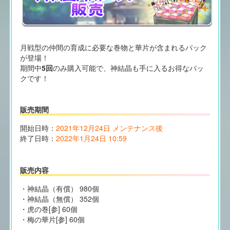
月戦型の仲間の育成に必要な巻物と華片が含まれるパック
が登場！
期間中
5回
のみ購入可能で、神結晶も手に入るお得なパッ
クです！
販売期間
開始日時：
2021年12月24日 メンテナンス後
終了日時：
2022年1月24日 10:59
販売内容
・神結晶（有償） 980個
・神結晶（無償） 352個
・虎の巻[参] 60個
・梅の華片[参] 60個