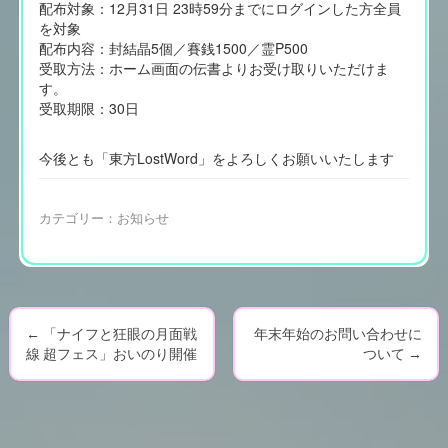
配布対象：12月31日 23時59分までにログインした方全員
を対象
配布内容：封結晶5個／賽銭1500／霊P500
受取方法：ホーム画面の伝書よりお受け取りいただけま
す。
受取期限：30日
今後とも「東方LostWord」をよろしくお願いいたします
カテゴリー：
お知らせ
←
「ナイフと狂眼の月面戦
年末年始のお問い合わせに
P
線 超フェス」おいのり開催
ついて
→
o
s