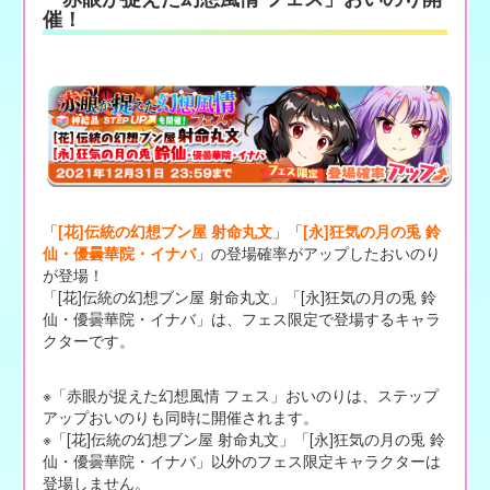
催！
「
[花]伝統の幻想ブン屋 射命丸文
」「
[永]狂気の月の兎 鈴
仙・優曇華院・イナバ
」の登場確率がアップしたおいのり
が登場！
「[花]伝統の幻想ブン屋 射命丸文」「[永]狂気の月の兎 鈴
仙・優曇華院・イナバ」は、フェス限定で登場するキャラ
クターです。
※「赤眼が捉えた幻想風情 フェス」おいのりは、ステップ
アップおいのりも同時に開催されます。
※「[花]伝統の幻想ブン屋 射命丸文」「[永]狂気の月の兎 鈴
仙・優曇華院・イナバ」以外のフェス限定キャラクターは
登場しません。