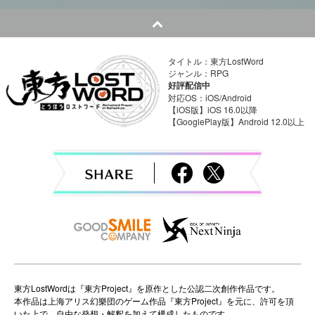
t
n
タイトル：東方LostWord
a
ジャンル：RPG
好評配信中
v
対応OS：iOS/Android
【iOS版】iOS 16.0以降
【GooglePlay版】Android 12.0以上
i
g
a
t
i
o
n
東方LostWordは『東方Project』を原作とした公認二次創作作品です。
本作品は上海アリス幻樂団のゲーム作品『東方Project』を元に、許可を頂
いた上で、自由な発想・解釈を加えて構成したものです。