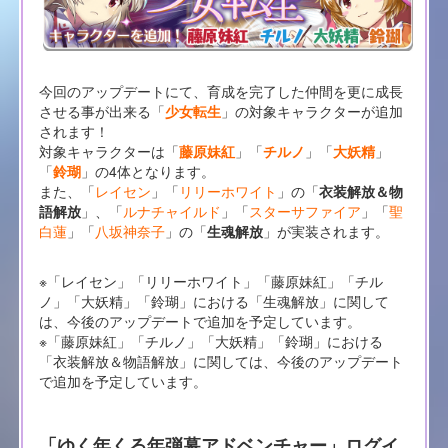
今回のアップデートにて、育成を完了した仲間を更に成長
させる事が出来る「
少女転生
」の対象キャラクターが追加
されます！
対象キャラクターは「
藤原妹紅
」「
チルノ
」「
大妖精
」
「
鈴瑚
」の4体となります。
また、「
レイセン
」「
リリーホワイト
」の「
衣装解放＆物
語解放
」、「
ルナチャイルド
」「
スターサファイア
」「
聖
白蓮
」「
八坂神奈子
」の「
生魂解放
」が実装されます。
※「レイセン」「リリーホワイト」「藤原妹紅」「チル
ノ」「大妖精」「鈴瑚」における「生魂解放」に関して
は、今後のアップデートで追加を予定しています。
※「藤原妹紅」「チルノ」「大妖精」「鈴瑚」における
「衣装解放＆物語解放」に関しては、今後のアップデート
で追加を予定しています。
「ゆく年くる年弾幕アドベンチャー」ログイ