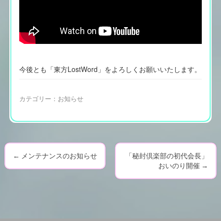
今後とも「東方LostWord」をよろしくお願いいたします。
カテゴリー：
お知らせ
←
メンテナンスのお知らせ
「秘封倶楽部の初代会長」
P
おいのり開催
→
o
s