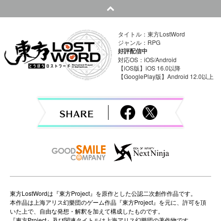
t
n
タイトル：東方LostWord
a
ジャンル：RPG
好評配信中
v
対応OS：iOS/Android
【iOS版】iOS 16.0以降
【GooglePlay版】Android 12.0以上
i
g
a
t
i
o
n
東方LostWordは『東方Project』を原作とした公認二次創作作品です。
本作品は上海アリス幻樂団のゲーム作品『東方Project』を元に、許可を頂
いた上で、自由な発想・解釈を加えて構成したものです。
『東方Project』及び関連タイトルは上海アリス幻樂団の著作物です。