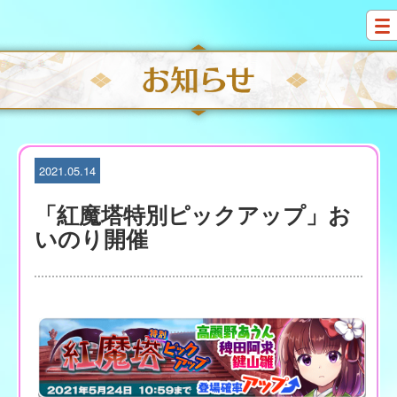
S
k
i
p
t
o
c
o
n
t
2021.05.14
e
n
「紅魔塔特別ピックアップ」お
t
いのり開催