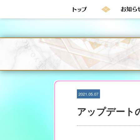
S
k
i
p
t
o
c
o
n
t
e
n
t
2021.05.07
アップデート