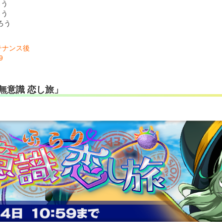
ろう
ろう
ろう
ンテナンス後
9
無意識 恋し旅」