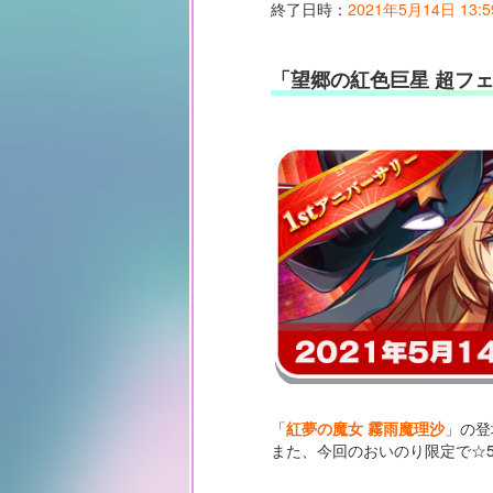
終了日時：
2021年5月14日 13:5
「望郷の紅色巨星 超フ
「
紅夢の魔女 霧雨魔理沙
」の登
また、今回のおいのり限定で☆