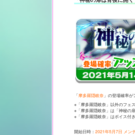
「
摩多羅隠岐奈
」の登場確率が
※「摩多羅隠岐奈」以外のフェ
※「摩多羅隠岐奈」は「神秘の
※「摩多羅隠岐奈」はボイス付
開始日時：
2021年5月7日 メ