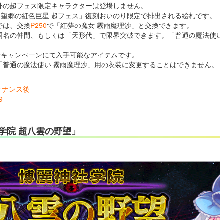
以外の超フェス限定キャラクターは登場しません。
「望郷の紅色巨星 超フェス」復刻おいのり限定で排出される絵札です。
では、交換
P250
で「紅夢の魔女 霧雨魔理沙」と交換できます。
は同名の仲間、もしくは「天形代」で限界突破できます。「普通の魔法使
やキャンペーンにて入手可能なアイテムです。
「普通の魔法使い 霧雨魔理沙」用の衣装に変更することはできません。
ンテナンス後
9
学院 超八雲の野望」