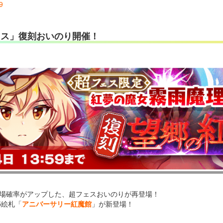
9
ェス」復刻おいのり開催！
場確率がアップした、超フェスおいのりが再登場！
5絵札「
アニバーサリー紅魔館
」が新登場！