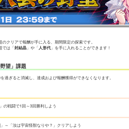
題のクリアで報酬が手に入る、期間限定の探索です。
題では「
封結晶
」や「
人形代
」を手に入れることができます！
の野望」課題
59を過ぎると消滅し、達成および報酬獲得ができなくなります。
」の戦闘で1回～3回勝利しよう
]」～「汝は宇宙怪獣なりや？」クリアしよう