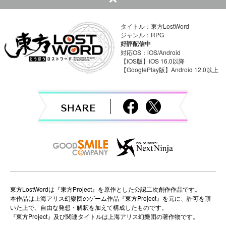
t
n
タイトル：東方LostWord
a
ジャンル：RPG
好評配信中
v
対応OS：iOS/Android
【iOS版】iOS 16.0以降
【GooglePlay版】Android 12.0以上
i
g
a
t
i
o
n
東方LostWordは『東方Project』を原作とした公認二次創作作品です。
本作品は上海アリス幻樂団のゲーム作品『東方Project』を元に、許可を頂
いた上で、自由な発想・解釈を加えて構成したものです。
『東方Project』及び関連タイトルは上海アリス幻樂団の著作物です。