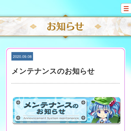
S
k
i
p
t
o
c
o
n
t
2020.09.08
e
n
メンテナンスのお知らせ
t