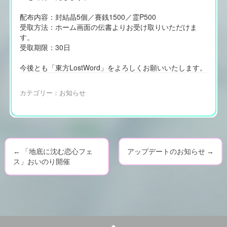
配布内容：封結晶5個／賽銭1500／霊P500
受取方法：ホーム画面の伝書よりお受け取りいただけま
す。
受取期限：30日
今後とも「東方LostWord」をよろしくお願いいたします。
カテゴリー：
お知らせ
←
「地底に沈む恋心フェ
アップデートのお知らせ
→
P
ス」おいのり開催
o
s