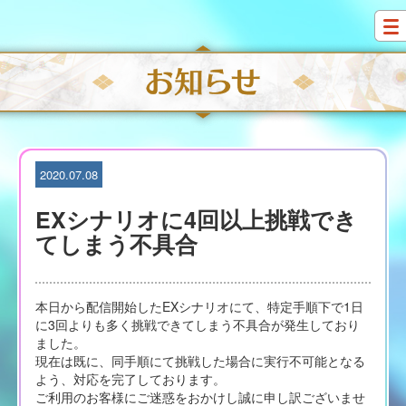
S
k
i
p
t
o
c
o
n
t
2020.07.08
e
n
EXシナリオに4回以上挑戦でき
t
てしまう不具合
本日から配信開始したEXシナリオにて、特定手順下で1日
に3回よりも多く挑戦できてしまう不具合が発生しており
ました。
現在は既に、同手順にて挑戦した場合に実行不可能となる
よう、対応を完了しております。
ご利用のお客様にご迷惑をおかけし誠に申し訳ございませ