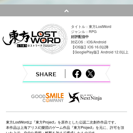
n
a
タイトル：東方LostWord
v
ジャンル：RPG
好評配信中
i
対応OS：iOS/Android
【iOS版】iOS 16.0以降
【GooglePlay版】Android 12.0以上
g
a
t
i
o
n
東方LostWordは『東方Project』を原作とした公認二次創作作品です。
本作品は上海アリス幻樂団のゲーム作品『東方Project』を元に、許可を頂
いた上で、自由な発想・解釈を加えて構成したものです。