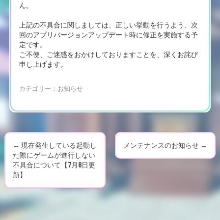
ん。
上記の不具合に関しましては、正しい挙動を行うよう、次
回のアプリバージョンアップデート時に修正を実施する予
定です。
ご不便、ご迷惑をおかけしておりますことを、深くお詫び
申し上げます。
カテゴリー：
お知らせ
←
現在発生している起動し
メンテナンスのお知らせ
→
P
た際にゲームが進行しない
不具合について【7月8日更
o
新】
s
t