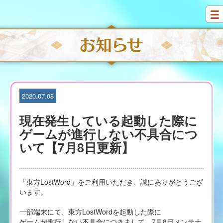
S
k
i
p
t
o
c
o
n
t
2020.07.08
e
n
現在発生している起動した際に
t
ゲームが進行しない不具合につ
いて【7月8日更新】
「東方LostWord」をご利用いただき、誠にありがとうござ
います。
一部端末にて、東方LostWordを起動した際に
ゲームが進行しない不具合につきまして、7月8日メンテナ