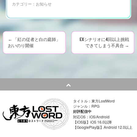
カテゴリー：
お知らせ
←
「紅の従者と白の庭師」
EXシナリオに4回以上挑戦
P
おいのり開催
できてしまう不具合
→
o
s
t
n
タイトル：東方LostWord
a
ジャンル：RPG
好評配信中
v
対応OS：iOS/Android
【iOS版】iOS 16.0以降
【GooglePlay版】Android 12.0以上
i