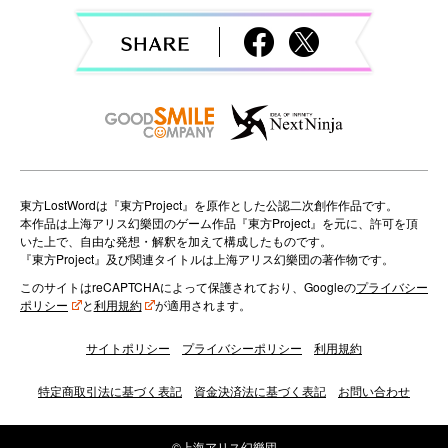
g
a
t
i
o
n
東方LostWordは『東方Project』を原作とした公認二次創作作品です。
本作品は上海アリス幻樂団のゲーム作品『東方Project』を元に、許可を頂
いた上で、自由な発想・解釈を加えて構成したものです。
『東方Project』及び関連タイトルは上海アリス幻樂団の著作物です。
このサイトはreCAPTCHAによって保護されており、Googleの
プライバシー
ポリシー
と
利用規約
が適用されます。
サイトポリシー
プライバシーポリシー
利用規約
特定商取引法に基づく表記
資金決済法に基づく表記
お問い合わせ
©上海アリス幻樂団