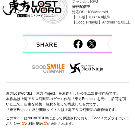
ジャンル：RPG
好評配信中
対応OS：iOS/Android
【iOS版】iOS 16.0以降
【GooglePlay版】Android 12.0以上
東方LostWordは『東方Project』を原作とした公認二次創作作品です。
本作品は上海アリス幻樂団のゲーム作品『東方Project』を元に、許可を頂
いた上で、自由な発想・解釈を加えて構成したものです。
『東方Project』及び関連タイトルは上海アリス幻樂団の著作物です。
このサイトはreCAPTCHAによって保護されており、Googleの
プライバシー
ポリシー
と
利用規約
が適用されます。