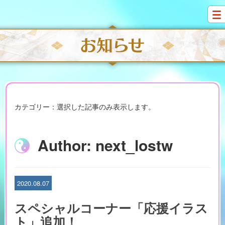
S
k
i
p
t
o
c
o
n
t
e
カテゴリー：選択した記事のみ表示します。
n
t
Author:
next_lostw
2020.08.07
スペシャルコーナー「応援イラス
ト」追加！