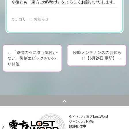
今後とも「東方LostWord」をよろしくお願いいたします。
カテゴリー：
お知らせ
←
「路傍の石に誰も気付か
臨時メンテナンスのお知ら
P
ない」復刻エピックおいの
せ【6月24日 更新】
→
り開催
o
s
t
n
a
タイトル：東方LostWord
ジャンル：RPG
好評配信中