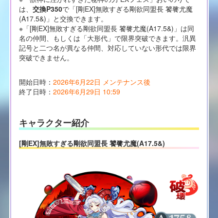
は、
交換P350
で「[剛EX]無敗すぎる剛欲同盟長 饕餮尤魔
(A17.5&)」と交換できます。
※「[剛EX]無敗すぎる剛欲同盟長 饕餮尤魔(A17.5&)」は同
名の仲間、もしくは「大形代」で限界突破できます。汎異
記号と二つ名が異なる仲間、対応していない形代では限界
突破できません。
開始日時：
2026年6月22日 メンテナンス後
終了日時：
2026年6月29日 10:59
キャラクター紹介
[剛EX]無敗すぎる剛欲同盟長 饕餮尤魔(A17.5&)