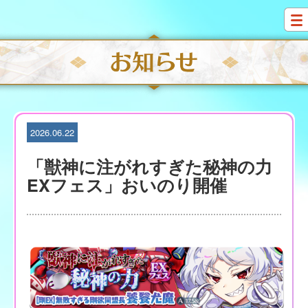
S
k
i
p
t
o
c
o
n
t
2026.06.22
e
n
「獣神に注がれすぎた秘神の力
t
EXフェス」おいのり開催