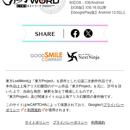
v
対応OS：iOS/Android
i
【iOS版】iOS 16.0以降
【GooglePlay版】Android 12.0以上
g
a
t
i
o
n
東方LostWordは『東方Project』を原作とした公認二次創作作品です。
本作品は上海アリス幻樂団のゲーム作品『東方Project』を元に、許可を頂
いた上で、自由な発想・解釈を加えて構成したものです。
『東方Project』及び関連タイトルは上海アリス幻樂団の著作物です。
このサイトはreCAPTCHAによって保護されており、Googleの
プライバシー
ポリシー
と
利用規約
が適用されます。
サイトポリシー
プライバシーポリシー
利用規約