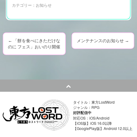
カテゴリー：
お知らせ
←
「餅を食べにきただけな
メンテナンスのお知らせ
→
P
のに フェス」おいのり開催
o
s
t
n
タイトル：東方LostWord
a
ジャンル：RPG
好評配信中
v
対応OS：iOS/Android
【iOS版】iOS 16.0以降
【GooglePlay版】Android 12.0以上
i