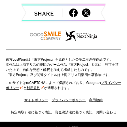
g
a
t
i
o
n
東方LostWordは『東方Project』を原作とした公認二次創作作品です。
本作品は上海アリス幻樂団のゲーム作品『東方Project』を元に、許可を頂
いた上で、自由な発想・解釈を加えて構成したものです。
『東方Project』及び関連タイトルは上海アリス幻樂団の著作物です。
このサイトはreCAPTCHAによって保護されており、Googleの
プライバシー
ポリシー
と
利用規約
が適用されます。
サイトポリシー
プライバシーポリシー
利用規約
特定商取引法に基づく表記
資金決済法に基づく表記
お問い合わせ