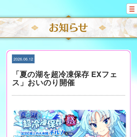
S
k
i
p
t
o
c
o
n
t
2026.06.12
e
n
「夏の湖を超冷凍保存 EXフェ
t
ス」おいのり開催