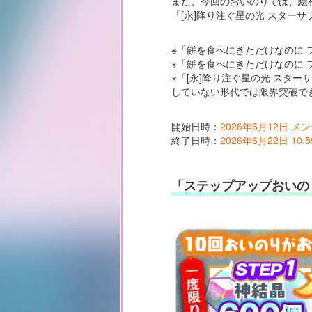
また、今回のおいのりでは、絵
「[永]降り注ぐ星の光 スター
※「餅を食べにきただけなのに 
※「餅を食べにきただけなのに 
※「[永]降り注ぐ星の光 スタ
していない形代では限界突破で
開始日時：
2026年6月12日 
終了日時：
2026年6月22日 10:5
「ステップアップおいの