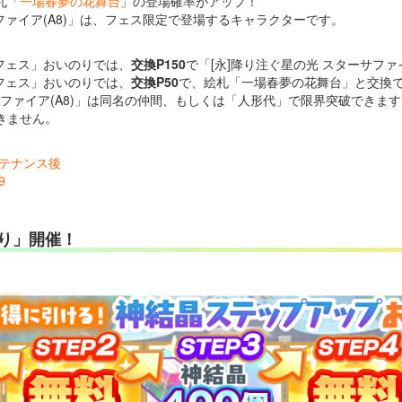
札「
一場春夢の花舞台
」の登場確率がアップ！
サファイア(A8)」は、フェス限定で登場するキャラクターです。
フェス」おいのりでは、
交換P150
で「[永]降り注ぐ星の光 スターサファ
フェス」おいのりでは、
交換P50
で、絵札「一場春夢の花舞台」と交換
ーサファイア(A8)」は同名の仲間、もしくは「人形代」で限界突破できま
きません。
メンテナンス後
9
り」開催！