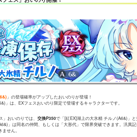
6&)
」の登場確率がアップしたおいのりが登場！
(A6&)」は、EXフェスおいのり限定で登場するキャラクターです。
ェス」おいのりでは、
交換P350
で「[紅EX]湖上の大氷精 チルノ(A6&)
ルノ(A6&)」は同名の仲間、もしくは「大形代」で限界突破できます。汎
きません。