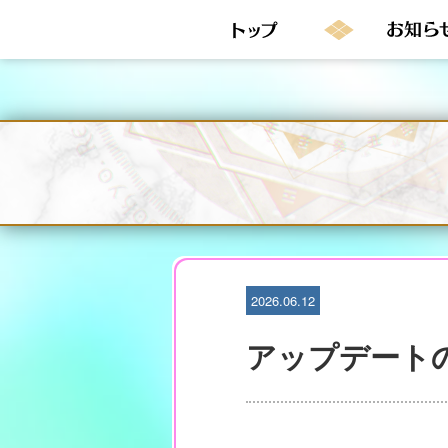
S
k
i
p
t
o
c
o
n
t
e
n
t
2026.06.12
アップデート