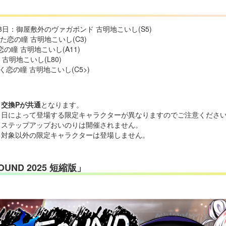
13日：御屋敷外のヴァガボンド 古明地こいし(S5)
た恋の瞳 古明地こいし(C3)
恋の瞳 古明地こいし(A11)
古明地こいし(L80)
咲く恋の瞳 古明地こいし(C5>)
、
交換Pが共通
となります。
、日によって登場する限定キャラクターが異なりますのでご注意くださ
、ステップアップおいのりは開催されません。
、対象以外の限定キャラクターは登場しません。
UND 2025 短縮版」