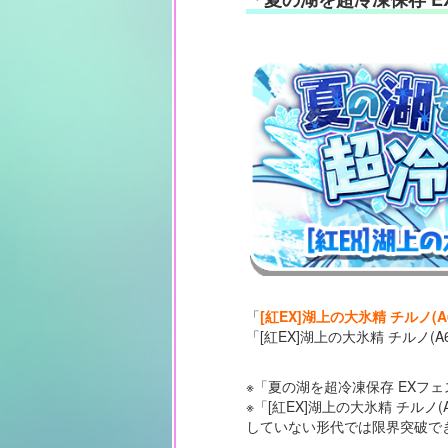
「
[紅EX]湖上の大氷精 チルノ(A
「[紅EX]湖上の大氷精 チルノ
※「夏の湖を超冷凍保存 EXフ
※「[紅EX]湖上の大氷精 チ
していない形代では限界突破で