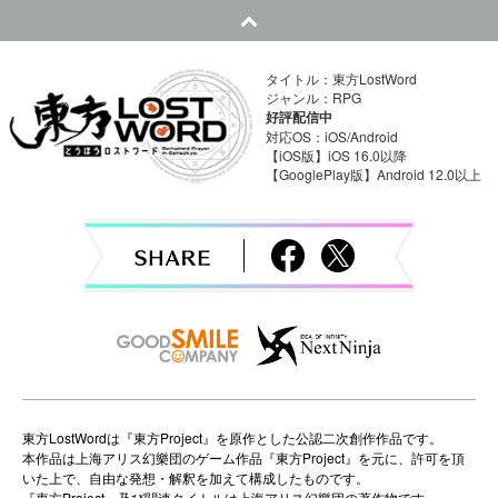
n
a
タイトル：東方LostWord
v
ジャンル：RPG
好評配信中
i
対応OS：iOS/Android
【iOS版】iOS 16.0以降
【GooglePlay版】Android 12.0以上
g
a
t
i
o
n
東方LostWordは『東方Project』を原作とした公認二次創作作品です。
本作品は上海アリス幻樂団のゲーム作品『東方Project』を元に、許可を頂
いた上で、自由な発想・解釈を加えて構成したものです。
『東方Project』及び関連タイトルは上海アリス幻樂団の著作物です。