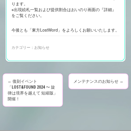
ります。
※出現絵札一覧および提供割合はおいのり画面の『詳細』
をご覧ください。
今後とも「東方LostWord」をよろしくお願いいたします。
カテゴリー：
お知らせ
←
復刻イベント
メンテナンスのお知らせ
→
P
「LOST&FOUND 2024 〜 旋
律は境界を越えて 短縮版」
o
開催！
s
t