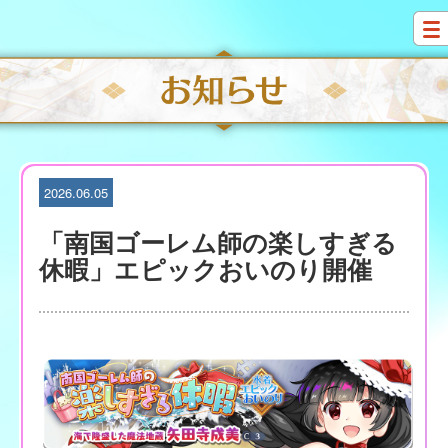
S
k
i
p
t
o
c
o
n
t
2026.06.05
e
n
「南国ゴーレム師の楽しすぎる
t
休暇」エピックおいのり開催