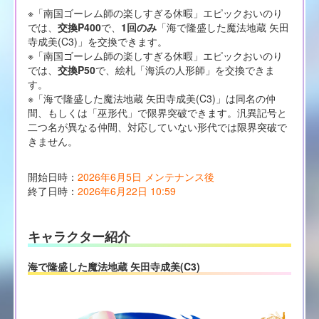
※「南国ゴーレム師の楽しすぎる休暇」エピックおいのり
では、
交換P400
で、
1回のみ
「海で隆盛した魔法地蔵 矢田
寺成美(C3)」を交換できます。
※「南国ゴーレム師の楽しすぎる休暇」エピックおいのり
では、
交換P50
で、絵札「海浜の人形師」を交換できま
す。
※「海で隆盛した魔法地蔵 矢田寺成美(C3)」は同名の仲
間、もしくは「巫形代」で限界突破できます。汎異記号と
二つ名が異なる仲間、対応していない形代では限界突破で
きません。
開始日時：
2026年6月5日 メンテナンス後
終了日時：
2026年6月22日 10:59
キャラクター紹介
海で隆盛した魔法地蔵 矢田寺成美(C3)