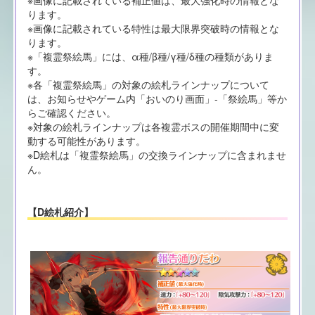
ります。
※画像に記載されている特性は最大限界突破時の情報とな
ります。
※「複霊祭絵馬」には、α種/β種/γ種/δ種の種類がありま
す。
※各「複霊祭絵馬」の対象の絵札ラインナップについて
は、お知らせやゲーム内「おいのり画面」-「祭絵馬」等か
らご確認ください。
※対象の絵札ラインナップは各複霊ボスの開催期間中に変
動する可能性があります。
※D絵札は「複霊祭絵馬」の交換ラインナップに含まれませ
ん。
【D絵札紹介】