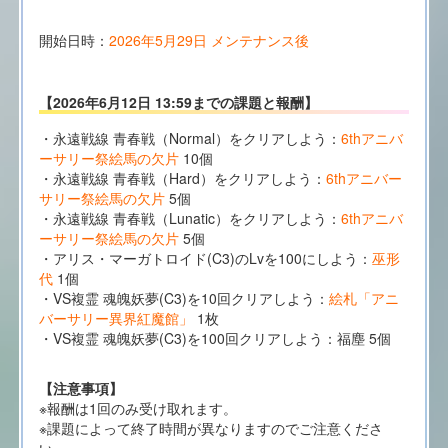
開始日時：
2026年5月29日 メンテナンス後
【2026年6月12日 13:59までの課題と報酬】
・永遠戦線 青春戦（Normal）をクリアしよう：
6thアニバ
ーサリー祭絵馬の欠片
10個
・永遠戦線 青春戦（Hard）をクリアしよう：
6thアニバー
サリー祭絵馬の欠片
5個
・永遠戦線 青春戦（Lunatic）をクリアしよう：
6thアニバ
ーサリー祭絵馬の欠片
5個
・アリス・マーガトロイド(C3)のLvを100にしよう：
巫形
代
1個
・VS複霊 魂魄妖夢(C3)を10回クリアしよう：
絵札「アニ
バーサリー異界紅魔館」
1枚
・VS複霊 魂魄妖夢(C3)を100回クリアしよう：福塵 5個
【注意事項】
※報酬は1回のみ受け取れます。
※課題によって終了時間が異なりますのでご注意くださ
い。