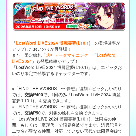
「
LostWord LIVE 2024 博麗霊夢(L10.1)
」の登場確率が
アップしたおいのりが再登場！
また、限定絵札「
式神データマイニング
」「
LostWord
LIVE 2024
」も登場確率がアップ！
「LostWord LIVE 2024 博麗霊夢(L10.1)」は、エピックお
いのり限定で登場するキャラクターです。
※「FIND THE VVORDS 〜 夢想」復刻エピックおいのり
では、
交換P400
で、
1回のみ
「LostWord LIVE 2024 博麗
霊夢(L10.1)」を交換できます。
※「FIND THE VVORDS 〜 夢想」復刻エピックおいのり
では、
交換P50
で、対象の絵札を交換できます。
※「LostWord LIVE 2024 博麗霊夢(L10.1)」は同名の仲
間、もしくは「巫形代」で限界突破できます。汎異記号と
二つ名が異なる仲間、対応していない形代では限界突破で