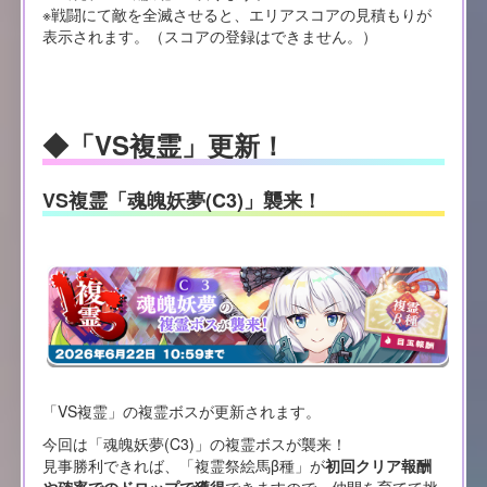
※戦闘にて敵を全滅させると、エリアスコアの見積もりが
表示されます。（スコアの登録はできません。）
◆「VS複霊」更新！
VS複霊「魂魄妖夢(C3)」襲来！
「VS複霊」の複霊ボスが更新されます。
今回は「魂魄妖夢(C3)」の複霊ボスが襲来！
見事勝利できれば、「複霊祭絵馬β種」が
初回クリア報酬