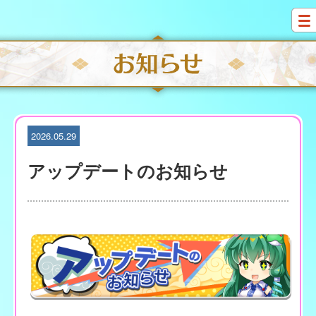
S
k
i
p
t
o
c
o
n
t
2026.05.29
e
n
アップデートのお知らせ
t