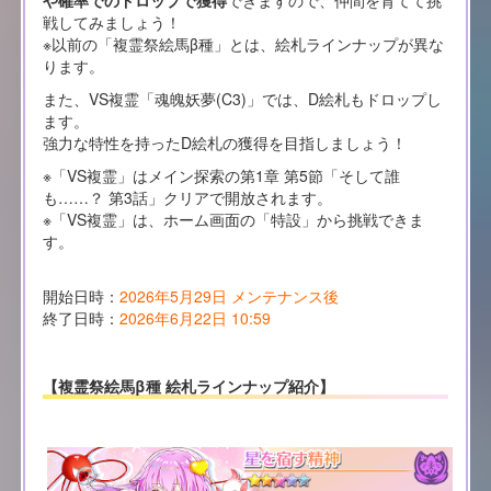
や確率でのドロップで獲得
できますので、仲間を育てて挑
戦してみましょう！
※以前の「複霊祭絵馬β種」とは、絵札ラインナップが異な
ります。
また、VS複霊「魂魄妖夢(C3)」では、D絵札もドロップし
ます。
強力な特性を持ったD絵札の獲得を目指しましょう！
※「VS複霊」はメイン探索の第1章 第5節「そして誰
も……？ 第3話」クリアで開放されます。
※「VS複霊」は、ホーム画面の「特設」から挑戦できま
す。
開始日時：
2026年5月29日 メンテナンス後
終了日時：
2026年6月22日 10:59
【複霊祭絵馬β種 絵札ラインナップ紹介】