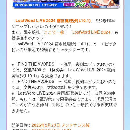
「
LostWord LIVE 2024 霧雨魔理沙(L10.1)
」の登場確率
がアップしたおいのりが再登場！
また、限定絵札「
ここで一枚
」「
LostWord LIVE 2024
」も
登場確率がアップ！
「LostWord LIVE 2024 霧雨魔理沙(L10.1)」は、エピック
おいのり限定で登場するキャラクターです。
※「FIND THE VVORDS 〜 流星」復刻エピックおいのり
では、
交換P400
で、
1回のみ
「LostWord LIVE 2024 霧雨
魔理沙(L10.1)」を交換できます。
※「FIND THE VVORDS 〜 流星」復刻エピックおいのり
では、
交換P50
で、対象の絵札を交換できます。
※「LostWord LIVE 2024 霧雨魔理沙(L10.1)」は同名の仲
間、もしくは「巫形代」で限界突破できます。汎異記号と
二つ名が異なる仲間、対応していない形代では限界突破で
きません。
開始日時：
2026年5月29日 メンテナンス後