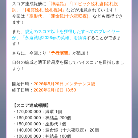
スコア達成報酬に
「神結晶」「[エピック絵札含]絵札祝
詞」「[複霊絵札]絵札祝詞」
などが用意されています！
今回は
「巫形代」「運命鏡(十六夜咲夜)」
なども獲得でき
ます！
また、
規定のスコア以上を獲得したすべてのプレイヤー
が、「永遠戦線2026春の英雄」を獲得
することができま
す！
さらに、今回より
「予行演習」
が追加！
自分の編成と適正難易度を探してハイスコアを目指しまし
ょう！
開始日時：
2026年5月29日 メンテナンス後
終了日時：
2026年6月12日 13:59
【スコア達成報酬】
・170,000,000：縁環 1個
・160,000,000：神結晶 200個
・150,000,000：巫形代 1個
・140,000,000：運命鏡（十六夜咲夜） 20個
・100,000,000：神結晶 100個