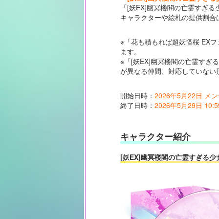
「[妖EX]幽冥楼閣の亡霊すぎる
キャラクターや絵札の提供割合
※「花も積もれば超妖怪桜 EX
ます。
※「[妖EX]幽冥楼閣の亡霊す
が異なる仲間、対応していない
開始日時：
2026年5月22日 
終了日時：
2026年5月29日 10:5
キャラクター紹介
[妖EX]幽冥楼閣の亡霊すぎる少女