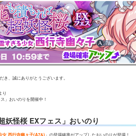
いただき、誠にありがとうございます。
より
ェス」おいのりを開催中！
超妖怪桜 EXフェス」おいのり
女 西行寺幽々子(A7&)
」の登場確率がアップしたおいのりが登場！