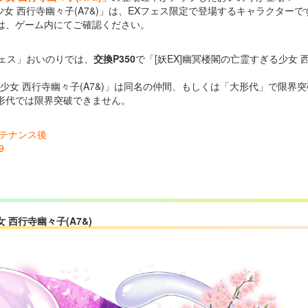
少女 西行寺幽々子(A7&)」は、EXフェス限定で登場するキャラクターで
は、ゲーム内にてご確認ください。
フェス」おいのりでは、
交換P350
で「[妖EX]幽冥楼閣の亡霊すぎる少女 
ぎる少女 西行寺幽々子(A7&)」は同名の仲間、もしくは「大形代」で限
形代では限界突破できません。
メンテナンス後
9
 西行寺幽々子(A7&)