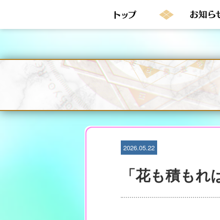
S
k
i
p
t
o
c
o
n
t
e
n
t
2026.05.22
「花も積もれば