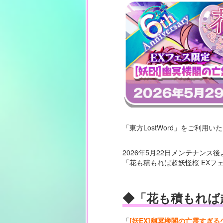
「東方LostWord」をご利用
2026年5月22日メンテナンス後
「花も積もれば超妖怪桜 EXフ
◆「花も積もれば
「
[妖EX]幽冥楼閣の亡霊すぎる少