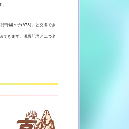
す。
西行寺幽々子(A7&)」と交換でき
界突破できます。汎異記号と二つ名