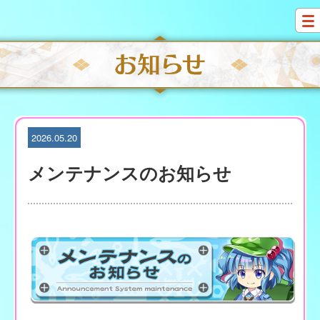
S
k
i
p
t
o
c
o
n
t
2026.05.20
e
n
メンテナンスのお知らせ
t