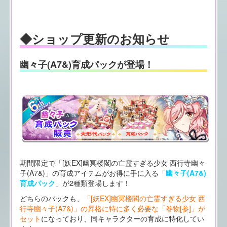
◆ショップ更新のお知らせ
幽々子(A7&)育成パックが登場！
期間限定で「[妖EX]幽冥楼閣の亡霊すぎる少女 西行寺幽々
子(A7&)」の育成アイテムがお得に手に入る「
幽々子(A7&)
育成パック
」が2種類登場します！
どちらのパックも、
「[妖EX]幽冥楼閣の亡霊すぎる少女 西
行寺幽々子(A7&)」の昇格に特に多く必要な「巻物[参]」が
セット
になっており、同キャラクターの育成に特化してい