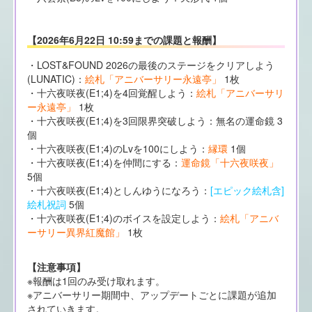
【2026年6月22日 10:59までの課題と報酬】
・LOST&FOUND 2026の最後のステージをクリアしよう
(LUNATIC)：
絵札「アニバーサリー永遠亭」
1枚
・十六夜咲夜(E1;4)を4回覚醒しよう：
絵札「アニバーサリ
ー永遠亭」
1枚
・十六夜咲夜(E1;4)を3回限界突破しよう：無名の運命鏡 3
個
・十六夜咲夜(E1;4)のLvを100にしよう：
縁環
1個
・十六夜咲夜(E1;4)を仲間にする：
運命鏡「十六夜咲夜」
5個
・十六夜咲夜(E1;4)としんゆうになろう：
[エピック絵札含]
絵札祝詞
5個
・十六夜咲夜(E1;4)のボイスを設定しよう：
絵札「アニバ
ーサリー異界紅魔館」
1枚
【注意事項】
※報酬は1回のみ受け取れます。
※アニバーサリー期間中、アップデートごとに課題が追加
されていきます。