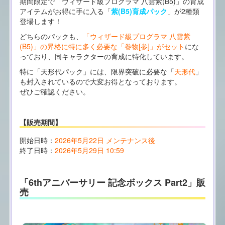
期間限定で「ウィザード級プログラマ 八雲紫(B5)」の育成
アイテムがお得に手に入る「
紫(B5)育成パック
」が2種類
登場します！
どちらのパックも、
「ウィザード級プログラマ 八雲紫
(B5)」の昇格に特に多く必要な「巻物[参]」がセット
にな
っており、同キャラクターの育成に特化しています。
特に「天形代パック」には、限界突破に必要な「
天形代
」
も封入されているので大変お得となっております。
ぜひご確認ください。
【販売期間】
開始日時：
2026年5月22日 メンテナンス後
終了日時：
2026年5月29日 10:59
「6thアニバーサリー 記念ボックス Part2」販
売