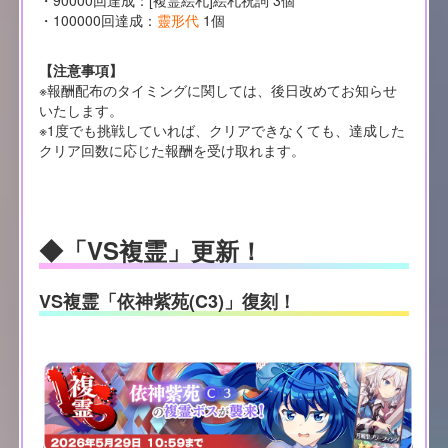
・90000回達成：[複霊絵札]絵札祝詞 3個
・100000回達成：
靈形代
1個
【注意事項】
※報酬配布のタイミングに関しては、後日改めてお知らせ
いたします。
※1度でも挑戦していれば、クリアできなくても、達成した
クリア回数に応じた報酬を受け取れます。
◆「VS複霊」更新！
VS複霊「依神紫苑(C3)」復刻！