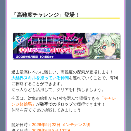
「高難度チャレンジ」登場！
過去最高レベルに難しい、高難度の探索が登場します！
大結界スキルを持っている仲間
を連れていくことで、有利
に攻略することができます。
助っ人なども活用して、クリアを目指しましょう。
今回は、対象の絵札から1枚を選んで獲得できる
「チャレ
ンジ祭絵馬」
が
確率でのドロップ
で獲得できます！
仲間を育ててぜひ挑戦してみましょう！
開始日時：
2026年5月22日 メンテナンス後
終了日時：
2026年6月5日 10:59