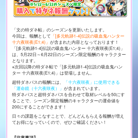
「文の特ダネ帖」のシーズンを更新いたします。
今回は、報酬として
「[多元軌跡1-4]伝説の吸血鬼ハンター
十六夜咲夜(E1;4)」
が含まれた内容となっております！
「[多元軌跡1-4]伝説の吸血鬼ハンター 十六夜咲夜(E1;4)」
は、5月22日～6月22日のシーズン限定報酬のキャラクター
となります。
※次回以降の特ダネ帖で「[多元軌跡1-4]伝説の吸血鬼ハン
ター 十六夜咲夜(E1;4)」は登場しません。
超特ダネパスの報酬には、
「十六夜咲夜」に使用できる
「運命鏡（十六夜咲夜）」
が含まれています。
特ダネパスと超特ダネパスを合わせて取材レベルを50にす
ることで、シーズン限定報酬のキャラクターの運命値を
200にすることができます！
日々の課題をこなすことで、どんどんもらえる報酬が増え
てお得になっていくので、ぜひご確認ください！
【注意事項】