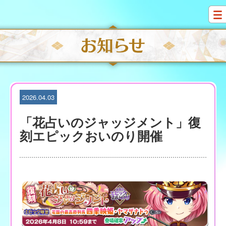
S
k
i
p
t
o
c
o
n
t
2026.04.03
e
n
「花占いのジャッジメント」復
t
刻エピックおいのり開催