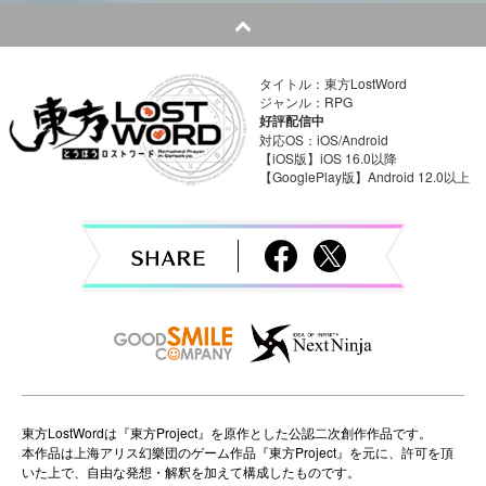
t
n
タイトル：東方LostWord
a
ジャンル：RPG
好評配信中
v
対応OS：iOS/Android
【iOS版】iOS 16.0以降
【GooglePlay版】Android 12.0以上
i
g
a
t
i
o
n
東方LostWordは『東方Project』を原作とした公認二次創作作品です。
本作品は上海アリス幻樂団のゲーム作品『東方Project』を元に、許可を頂
いた上で、自由な発想・解釈を加えて構成したものです。