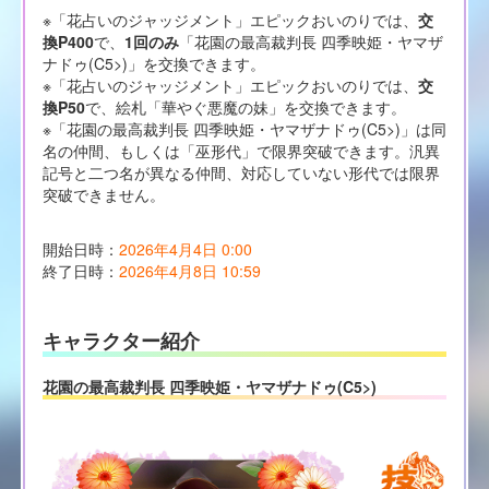
※「花占いのジャッジメント」エピックおいのりでは、
交
換P400
で、
1回のみ
「花園の最高裁判長 四季映姫・ヤマザ
ナドゥ(C5>)」を交換できます。
※「花占いのジャッジメント」エピックおいのりでは、
交
換P50
で、絵札「華やぐ悪魔の妹」を交換できます。
※「花園の最高裁判長 四季映姫・ヤマザナドゥ(C5>)」は同
名の仲間、もしくは「巫形代」で限界突破できます。汎異
記号と二つ名が異なる仲間、対応していない形代では限界
突破できません。
開始日時：
2026年4月4日 0:00
終了日時：
2026年4月8日 10:59
キャラクター紹介
花園の最高裁判長 四季映姫・ヤマザナドゥ(C5>)