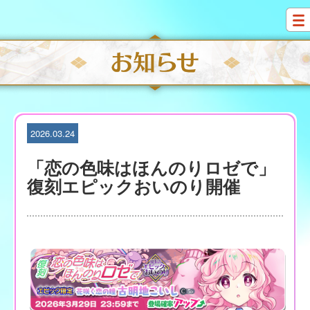
S
k
i
p
t
o
c
o
n
t
2026.03.24
e
n
「恋の色味はほんのりロゼで」
t
復刻エピックおいのり開催