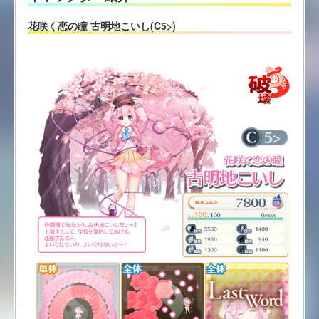
花咲く恋の瞳 古明地こいし(C5>)