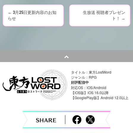
←
3月25日更新内容のお知
生放送 視聴者プレゼン
P
らせ
ト！
→
o
s
t
n
タイトル：東方LostWord
a
ジャンル：RPG
好評配信中
v
対応OS：iOS/Android
【iOS版】iOS 16.0以降
【GooglePlay版】Android 12.0以上
i
g
a