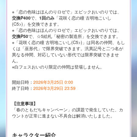
※「恋の色味はほんのりロゼで」エピックおいのりでは、
交換P400
で、
1回のみ
「花咲く恋の瞳 古明地こいし
(C5>)」を交換できます。
※「恋の色味はほんのりロゼで」エピックおいのりでは、
交換P50
で、☆5絵札「秘密の製造所」を交換できます。
※「花咲く恋の瞳 古明地こいし(C5>)」は同名の仲間、もし
くは「巫形代」で限界突破できます。汎異記号と二つ名が
異なる仲間、対応していない形代では限界突破できませ
ん。
※白フェスおいのり限定の仲間は登場しません。
開始日時：
2026年3月25日 0:00
終了日時：
2026年3月29日 23:59
【注意事項】
「春のともだちキャンペーン」の課題で発生していた、カ
ウントが正常に進まない不具合は解消いたしました。
キャラクター紹介