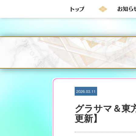
S
k
i
p
t
o
c
o
n
t
e
n
t
2026.03.11
グラサマ＆東方
更新】