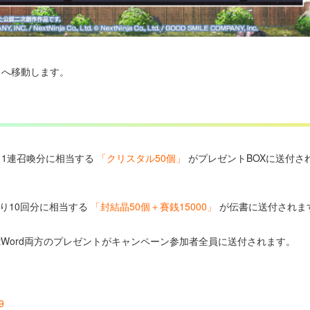
トへ移動します。
11連召喚分に相当する
「クリスタル50個」
がプレゼントBOXに送付さ
いのり10回分に相当する
「封結晶50個＋賽銭15000」
が伝書に送付されま
stWord両方のプレゼントがキャンペーン参加者全員に送付されます。
9