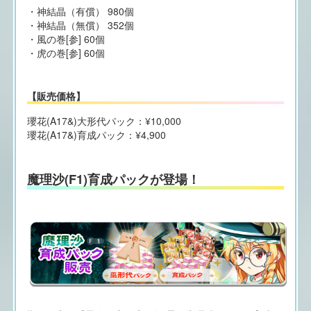
・神結晶（有償） 980個
・神結晶（無償） 352個
・風の巻[参] 60個
・虎の巻[参] 60個
【販売価格】
瓔花(A17&)大形代パック：¥10,000
瓔花(A17&)育成パック：¥4,900
魔理沙(F1)育成パックが登場！