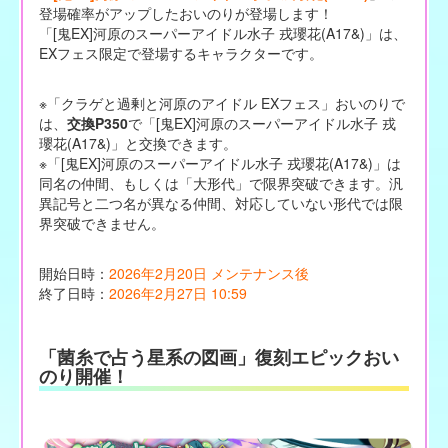
登場確率がアップしたおいのりが登場します！
「[鬼EX]河原のスーパーアイドル水子 戎瓔花(A17&)」は、
EXフェス限定で登場するキャラクターです。
※「クラゲと過剰と河原のアイドル EXフェス」おいのりで
は、
交換P350
で「[鬼EX]河原のスーパーアイドル水子 戎
瓔花(A17&)」と交換できます。
※「[鬼EX]河原のスーパーアイドル水子 戎瓔花(A17&)」は
同名の仲間、もしくは「大形代」で限界突破できます。汎
異記号と二つ名が異なる仲間、対応していない形代では限
界突破できません。
開始日時：
2026年2月20日 メンテナンス後
終了日時：
2026年2月27日 10:59
「菌糸で占う星系の図画」復刻エピックおい
のり開催！