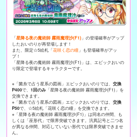
「
星降る夜の魔術師 霧雨魔理沙(F1)
」の登場確率がアップ
したおいのりが再登場します！
また、限定☆5絵札「
花咲く恋の瞳
」も登場確率がアッ
プ！
「星降る夜の魔術師 霧雨魔理沙(F1)」は、エピックおいの
り限定で登場するキャラクターです。
※「菌糸で占う星系の図画」エピックおいのりでは、
交換
P400
で、
1回のみ
「星降る夜の魔術師 霧雨魔理沙(F1)」を
交換できます。
※「菌糸で占う星系の図画」エピックおいのりでは、
交換
P50
で、☆5絵札「花咲く恋の瞳」を交換できます。
※「星降る夜の魔術師 霧雨魔理沙(F1)」は同名の仲間、も
しくは「巫形代」で限界突破できます。汎異記号と二つ名
が異なる仲間、対応していない形代では限界突破できませ
ん。