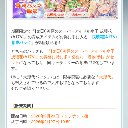
期間限定で「[鬼EX]河原のスーパーアイドル水子 戎瓔花
(A17&)」の育成アイテムがお得に手に入る「
戎瓔花(A17&)
育成パック
」が2種類登場！
どちらのパックも、
「[鬼EX]河原のスーパーアイドル水子
戎瓔花(A17&)」の昇格に特に多く必要な「巻物[参]」がセ
ット
になっており、同キャラクターの育成に特化していま
す。
特に「大形代パック」には、限界突破に必要な「
大形代
」
も封入されているので大変お得となっております。
ぜひご確認ください。
【販売期間】
開始日時：
2026年2月20日 メンテナンス後
終了日時：
2026年2月27日 10:59