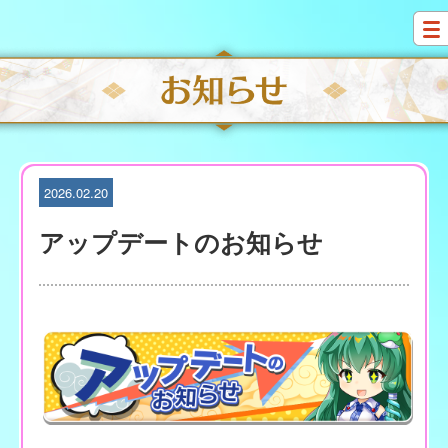
S
k
i
p
t
o
c
o
n
t
2026.02.20
e
n
アップデートのお知らせ
t