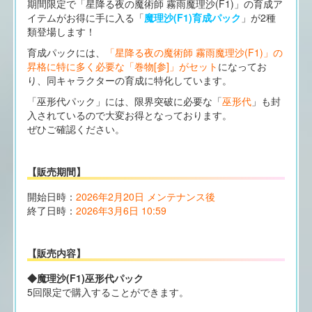
期間限定で「星降る夜の魔術師 霧雨魔理沙(F1)」の育成ア
イテムがお得に手に入る「
魔理沙(F1)育成パック
」が2種
類登場します！
育成パックには、
「星降る夜の魔術師 霧雨魔理沙(F1)」の
昇格に特に多く必要な「巻物[参]」がセット
になってお
り、同キャラクターの育成に特化しています。
「巫形代パック」には、限界突破に必要な「
巫形代
」も封
入されているので大変お得となっております。
ぜひご確認ください。
【販売期間】
開始日時：
2026年2月20日 メンテナンス後
終了日時：
2026年3月6日 10:59
【販売内容】
◆魔理沙(F1)巫形代パック
5回限定で購入することができます。