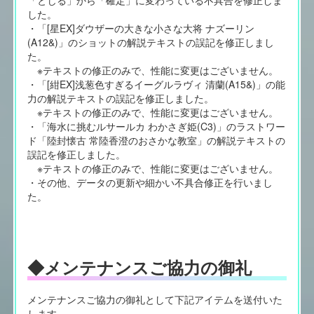
「とじる」から「確定」に変わっている不具合を修正しま
した。
・「[星EX]ダウザーの大きな小さな大将 ナズーリン
(A12&)」のショットの解説テキストの誤記を修正しまし
た。
※テキストの修正のみで、性能に変更はございません。
・「[紺EX]浅葱色すぎるイーグルラヴィ 清蘭(A15&)」の能
力の解説テキストの誤記を修正しました。
※テキストの修正のみで、性能に変更はございません。
・「海水に挑むルサールカ わかさぎ姫(C3)」のラストワー
ド「陸封懐古 常陸香澄のおさかな教室」の解説テキストの
誤記を修正しました。
※テキストの修正のみで、性能に変更はございません。
・その他、データの更新や細かい不具合修正を行いまし
た。
◆メンテナンスご協力の御礼
メンテナンスご協力の御礼として下記アイテムを送付いた
します。