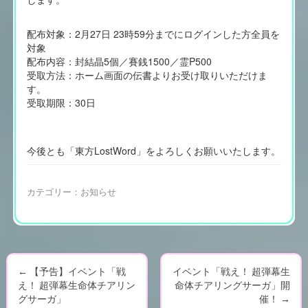
配布対象：2月27日 23時59分までにログインした方全員を
対象
配布内容：封結晶5個／賽銭1500／霊P500
受取方法：ホーム画面の伝書よりお受け取りいただけま
す。
受取期限：30日
今後とも「東方LostWord」をよろしくお願いいたします。
カテゴリー：
お知らせ
←
【予告】イベント「戦
イベント「戦え！ 超弾幕生
P
え！ 超弾幕生命体チアリン
命体チアリングサーガ」開
グサーガ」
催！
→