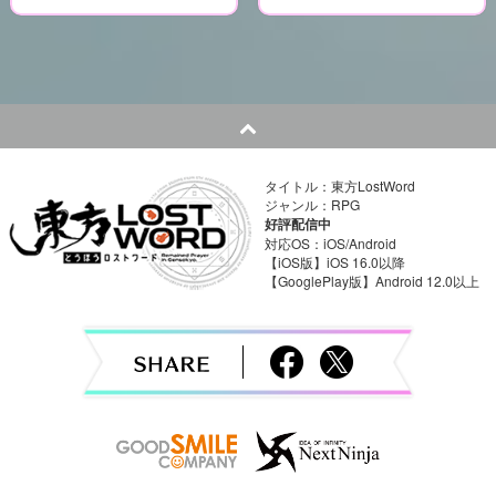
o
s
t
n
a
タイトル：東方LostWord
ジャンル：RPG
v
好評配信中
対応OS：iOS/Android
i
【iOS版】iOS 16.0以降
【GooglePlay版】Android 12.0以上
g
a
t
i
o