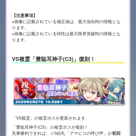
【注意事項】
※画像に記載されている補正値は、最大強化時の情報とな
ります。
※画像に記載されている特性は最大限界突破時の情報とな
ります。
VS複霊「豊聡耳神子(C3)」復刻！
「VS複霊」の複霊ボスが更新されます。
「豊聡耳神子(C3)」の複霊ボスが復刻！
見事勝利できれば、☆5絵札「アマビコの呼び声」が
初回