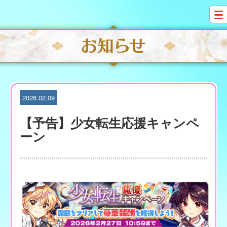
S
k
i
p
t
o
c
o
n
t
2026.02.09
e
n
【予告】少女転生応援キャンペ
t
ーン