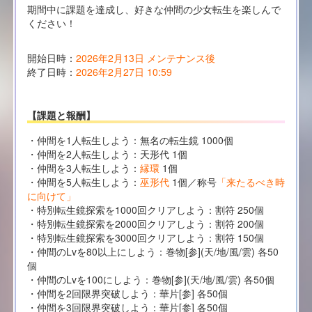
期間中に課題を達成し、好きな仲間の少女転生を楽しんで
ください！
開始日時：
2026年2月13日 メンテナンス後
終了日時：
2026年2月27日 10:59
【課題と報酬】
・仲間を1人転生しよう：無名の転生鏡 1000個
・仲間を2人転生しよう：天形代 1個
・仲間を3人転生しよう：
縁環
1個
・仲間を5人転生しよう：
巫形代
1個／称号
「来たるべき時
に向けて」
・特別転生鏡探索を1000回クリアしよう：割符 250個
・特別転生鏡探索を2000回クリアしよう：割符 200個
・特別転生鏡探索を3000回クリアしよう：割符 150個
・仲間のLvを80以上にしよう：巻物[参](天/地/風/雲) 各50
個
・仲間のLvを100にしよう：巻物[参](天/地/風/雲) 各50個
・仲間を2回限界突破しよう：華片[参] 各50個
・仲間を3回限界突破しよう：華片[参] 各50個