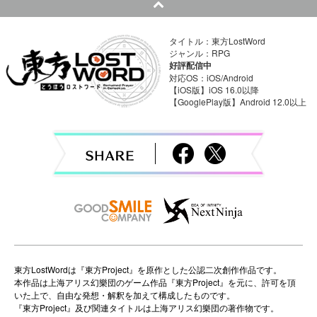
t
n
タイトル：東方LostWord
ジャンル：RPG
a
好評配信中
対応OS：iOS/Android
v
【iOS版】iOS 16.0以降
【GooglePlay版】Android 12.0以上
i
g
a
t
i
o
東方LostWordは『東方Project』を原作とした公認二次創作作品です。
本作品は上海アリス幻樂団のゲーム作品『東方Project』を元に、許可を頂
n
いた上で、自由な発想・解釈を加えて構成したものです。
『東方Project』及び関連タイトルは上海アリス幻樂団の著作物です。