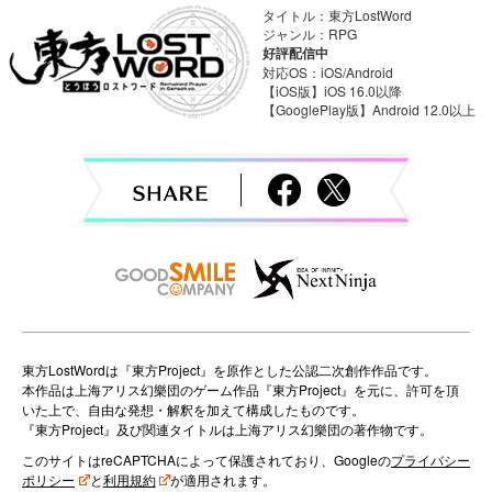
n
タイトル：東方LostWord
a
ジャンル：RPG
好評配信中
v
対応OS：iOS/Android
【iOS版】iOS 16.0以降
【GooglePlay版】Android 12.0以上
i
g
a
t
i
o
n
東方LostWordは『東方Project』を原作とした公認二次創作作品です。
本作品は上海アリス幻樂団のゲーム作品『東方Project』を元に、許可を頂
いた上で、自由な発想・解釈を加えて構成したものです。
『東方Project』及び関連タイトルは上海アリス幻樂団の著作物です。
このサイトはreCAPTCHAによって保護されており、Googleの
プライバシー
ポリシー
と
利用規約
が適用されます。