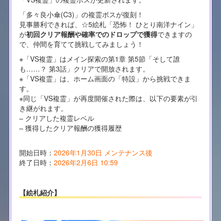
「多々良小傘(C3)」の複霊ボスが復刻！
見事勝利できれば、☆5絵札「恐怖！ ひとり南洋ナイン」
が
初回クリア報酬や確率でのドロップで獲得
できますの
で、仲間を育てて挑戦してみましょう！
※「VS複霊」はメイン探索の第1章 第5節「そして誰
も……？ 第3話」クリアで開放されます。
※「VS複霊」は、ホーム画面の「特設」から挑戦できま
す。
※同じ「VS複霊」が再度開催された際は、以下の要素が引
き継がれます。
– クリアした複霊レベル
– 獲得したクリア報酬の獲得履歴
開始日時：
2026年1月30日 メンテナンス後
終了日時：
2026年2月6日 10:59
【絵札紹介】