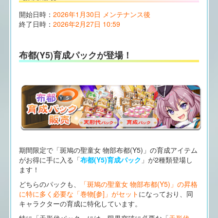
開始日時：
2026年1月30日 メンテナンス後
終了日時：
2026年2月27日 10:59
布都(Y5)育成パックが登場！
期間限定で「斑鳩の聖童女 物部布都(Y5)」の育成アイテム
がお得に手に入る「
布都(Y5)育成パック
」が2種類登場し
ます！
どちらのパックも、
「斑鳩の聖童女 物部布都(Y5)」の昇格
に特に多く必要な「巻物[参]」がセット
になっており、同
キャラクターの育成に特化しています。
特に「天形代パック」には、限界突破に必要な「
天形代
」