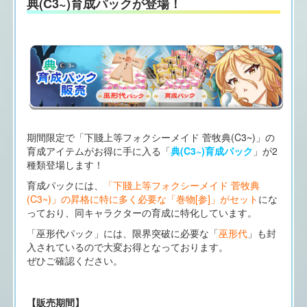
典(C3~)育成パックが登場！
期間限定で「下賤上等フォクシーメイド 菅牧典(C3~)」の
育成アイテムがお得に手に入る「
典(C3~)育成パック
」が2
種類登場します！
育成パックには、
「下賤上等フォクシーメイド 菅牧典
(C3~)」の昇格に特に多く必要な「巻物[参]」がセット
にな
っており、同キャラクターの育成に特化しています。
「巫形代パック」には、限界突破に必要な「
巫形代
」も封
入されているので大変お得となっております。
ぜひご確認ください。
【販売期間】