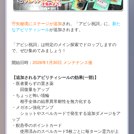
守矢秘境にステージが追加
され、「アビシ祝詞」に、
新た
なアビリティシール
が追加されます。
「アビシ祝詞」は特定のメイン探索でドロップしますの
で、ぜひ集めてみましょう！
開始日時：
2026年1月30日 メンテナンス後
【追加されるアビリティシールの効果(一部)】
・医者要らずの置き薬
回復量をアップ
・ちょっと怖い埴輪
相手全体の結界異常耐性を無力化する
・メガホン強化アンプ
ショットやスペルカードで発生する追加ダメージをア
ップ
・鯢呑亭のポイントカード
使用済みのスペルカード5枚ごとに毎ターン霊力が上