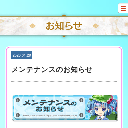
S
k
i
p
t
o
c
o
n
t
2026.01.28
e
n
メンテナンスのお知らせ
t