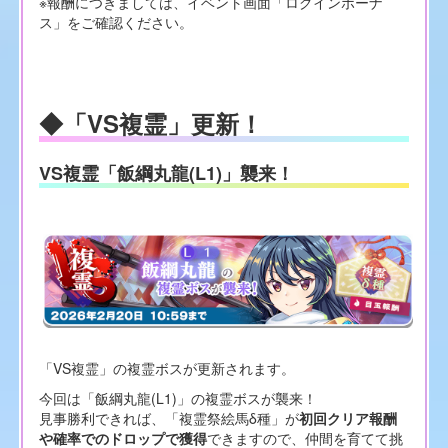
※報酬につきましては、イベント画面「ログインボーナ
ス」をご確認ください。
◆「VS複霊」更新！
VS複霊「飯綱丸龍(L1)」襲来！
「VS複霊」の複霊ボスが更新されます。
今回は「飯綱丸龍(L1)」の複霊ボスが襲来！
見事勝利できれば、「複霊祭絵馬δ種」が
初回クリア報酬
や確率でのドロップで獲得
できますので、仲間を育てて挑