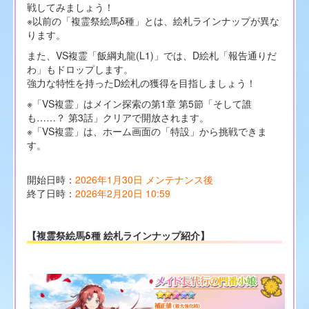
戦してみましょう！
※以前の「複霊祭絵馬δ種」とは、絵札ラインナップが異な
ります。
また、VS複霊「飯綱丸龍(L1)」では、D絵札「報告通りだ
わ」もドロップします。
強力な特性を持ったD絵札の獲得を目指しましょう！
※「VS複霊」はメイン探索の第1章 第5節「そして誰
も……？ 第3話」クリアで開放されます。
※「VS複霊」は、ホーム画面の「特設」から挑戦できま
す。
開始日時：
2026年1月30日 メンテナンス後
終了日時：
2026年2月20日 10:59
【複霊祭絵馬δ種 絵札ラインナップ紹介】