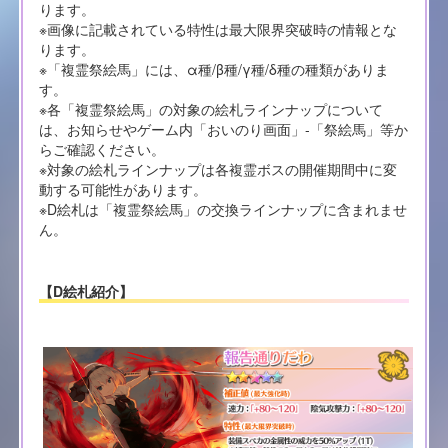
ります。
※画像に記載されている特性は最大限界突破時の情報とな
ります。
※「複霊祭絵馬」には、α種/β種/γ種/δ種の種類がありま
す。
※各「複霊祭絵馬」の対象の絵札ラインナップについて
は、お知らせやゲーム内「おいのり画面」-「祭絵馬」等か
らご確認ください。
※対象の絵札ラインナップは各複霊ボスの開催期間中に変
動する可能性があります。
※D絵札は「複霊祭絵馬」の交換ラインナップに含まれませ
ん。
【D絵札紹介】