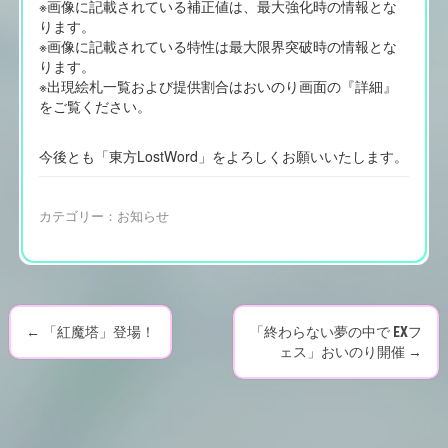
※画像に記載されている補正値は、最大強化時の情報とな
ります。
※画像に記載されている特性は最大限界突破時の情報とな
ります。
※出現絵札一覧および提供割合はおいのり画面の『詳細』
をご覧ください。
今後とも「東方LostWord」をよろしくお願いいたします。
カテゴリー：
お知らせ
←
「紅魔塔」登場！
「終わらない夢の中で EXフ
P
ェス」おいのり開催
→
o
s