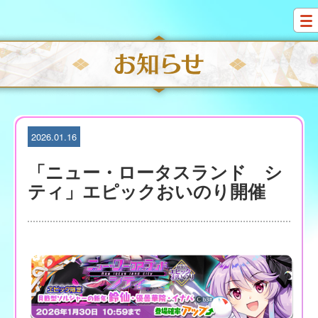
S
k
i
p
t
o
c
o
n
t
2026.01.16
e
n
「ニュー・ロータスランド シ
t
ティ」エピックおいのり開催