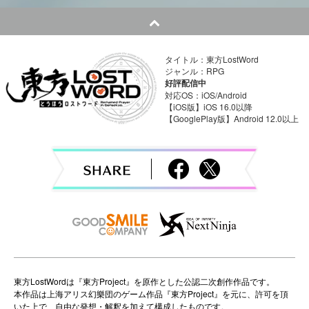
t
n
タイトル：東方LostWord
a
ジャンル：RPG
好評配信中
v
対応OS：iOS/Android
【iOS版】iOS 16.0以降
【GooglePlay版】Android 12.0以上
i
g
a
t
i
o
n
東方LostWordは『東方Project』を原作とした公認二次創作作品です。
本作品は上海アリス幻樂団のゲーム作品『東方Project』を元に、許可を頂
いた上で、自由な発想・解釈を加えて構成したものです。