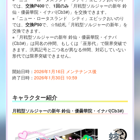
では、
交換P400
で、
1回のみ
「月戦型ソルジャーの新年 鈴
仙・優曇華院・イナバ(Cb3#)」を交換できます。
※「ニュー・ロータスランド シティ」エピックおいのり
では、
交換P50
で、☆5絵札「月戦型ソルジャーの新年」を
交換できます。
※「月戦型ソルジャーの新年 鈴仙・優曇華院・イナバ
(Cb3#)」は同名の仲間、もしくは「巫形代」で限界突破で
きます。汎異記号と二つ名が異なる仲間、対応していない
形代では限界突破できません。
開始日時：
2026年1月16日 メンテナンス後
終了日時：
2026年1月30日 10:59
キャラクター紹介
月戦型ソルジャーの新年 鈴仙・優曇華院・イナバ(Cb3#)