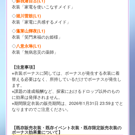
◇
蘇我屠自古(L1)
衣装「家電を使いこなすメイド」
◇
堀川雷鼓(L1)
衣装「家電に共感するメイド」
◇
蓬莱山輝夜(L1)
衣装「笑門来福のお姫様」
◇
八意永琳(L1)
衣装「無病息災の薬師」
【注意事項】
※衣装ボーナスに関しては、ボーナスが発生する衣装に着
替える必要はなく、所持しているだけでボーナスが発生し
ます。
※課題の達成報酬など、探索におけるドロップ以外のもの
に効果は発揮されません。
※期間限定衣装の販売期間は、2026年1月31日 23:59までと
なりますのでご注意ください。
【既存販売衣装・既存イベント衣装・既存限定販売衣装の
ボーナス効果量について】