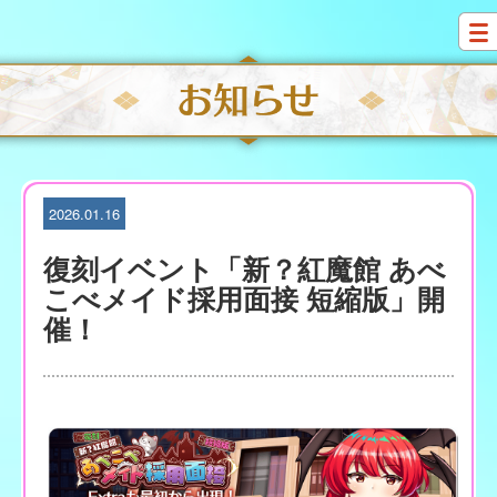
S
k
i
p
t
o
c
o
n
t
2026.01.16
e
n
復刻イベント「新？紅魔館 あべ
t
こべメイド採用面接 短縮版」開
催！