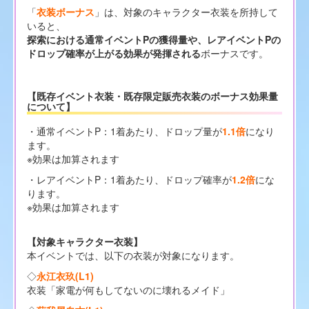
「
衣装ボーナス
」は、対象のキャラクター衣装を所持して
いると、
探索における通常イベントPの獲得量や、レアイベントPの
ドロップ確率が上がる効果が発揮される
ボーナスです。
【既存イベント衣装・既存限定販売衣装のボーナス効果量
について】
・通常イベントP：1着あたり、ドロップ量が
1.1倍
になり
ます。
※効果は加算されます
・レアイベントP：1着あたり、ドロップ確率が
1.2倍
にな
ります。
※効果は加算されます
【対象キャラクター衣装】
本イベントでは、以下の衣装が対象になります。
◇
永江衣玖(L1)
衣装「家電が何もしてないのに壊れるメイド」