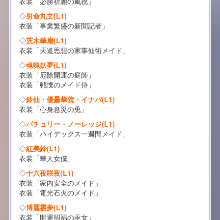
衣装「必勝祈願の風祝」
◇
射命丸文(L1)
衣装「事業繁盛の新聞記者」
◇
茨木華扇(L1)
衣装「天道思想の家事仙術メイド」
◇
魂魄妖夢(L1)
衣装「厄除開運の庭師」
衣装「戦慄のメイド侍」
◇
鈴仙・優曇華院・イナバ(L1)
衣装「心身息災の兎」
◇
パチュリー・ノーレッジ(L1)
衣装「ハイデックス一週間メイド」
◇
紅美鈴(L1)
衣装「華人女僕」
◇
十六夜咲夜(L1)
衣装「家内安全のメイド」
衣装「電光石火のメイド」
◇
博麗霊夢(L1)
衣装「開運招福の巫女」