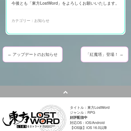
今後とも「東方LostWord」をよろしくお願いいたします。
カテゴリー：
お知らせ
←
アップデートのお知らせ
「紅魔塔」登場！
→
P
o
s
t
n
タイトル：東方LostWord
ジャンル：RPG
a
好評配信中
対応OS：iOS/Android
【iOS版】iOS 16.0以降