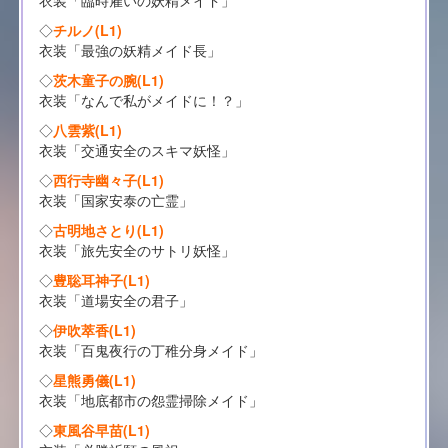
衣装「臨時雇いの妖精メイド」
◇
チルノ(L1)
衣装「最強の妖精メイド長」
◇
茨木童子の腕(L1)
衣装「なんで私がメイドに！？」
◇
八雲紫(L1)
衣装「交通安全のスキマ妖怪」
◇
西行寺幽々子(L1)
衣装「国家安泰の亡霊」
◇
古明地さとり(L1)
衣装「旅先安全のサトリ妖怪」
◇
豊聡耳神子(L1)
衣装「道場安全の君子」
◇
伊吹萃香(L1)
衣装「百鬼夜行の丁稚分身メイド」
◇
星熊勇儀(L1)
衣装「地底都市の怨霊掃除メイド」
◇
東風谷早苗(L1)