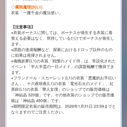
◇
霧雨魔理沙(L1)
衣装「一攫千金の魔法使い」
【注意事項】
※衣装ボーナスに関しては、ボーナスが発生する衣装に着
替える必要はなく、所持しているだけでボーナスが発生し
ます。
※課題の達成報酬など、探索におけるドロップ以外のもの
に効果は発揮されません。
※魂魄妖夢(L1)の衣装「戦慄のメイド侍」は、常設化された
イベント「半人半霊の一日メイド」の課題報酬で獲得でき
ます。
※フランドール・スカーレット(L1)の衣装「悪魔的お手伝い
さん」、十六夜咲夜(L1)の衣装「電光石火のメイド」、紅
美鈴(L1)の衣装「華人女僕」のショップでの販売価格は
「神結晶 320個」です。その他衣装のショップでの販売価
格は「神結晶 480個」です。
※期間限定衣装の販売期間は、2026年1月31日 23:59までと
なりますのでご注意ください。