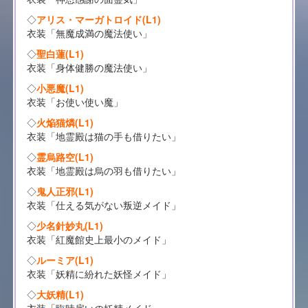
◇
アリス・マーガトロイド(L1)
衣装「無魔成満の魔法使い」
◇
聖白蓮(L1)
衣装「身体健勝の魔法使い」
◇
小悪魔(L1)
衣装「お使い使い魔」
◇
火焔猫燐(L1)
衣装「地霊殿は猫の手も借りたい」
◇
霊烏路空(L1)
衣装「地霊殿は烏の羽も借りたい」
◇
鬼人正邪(L1)
衣装「仕える気がない叛逆メイド」
◇
少名針妙丸(L1)
衣装「紅魔館史上最小のメイド」
◇
ルーミア(L1)
衣装「妖精に紛れた妖怪メイド」
◇
大妖精(L1)