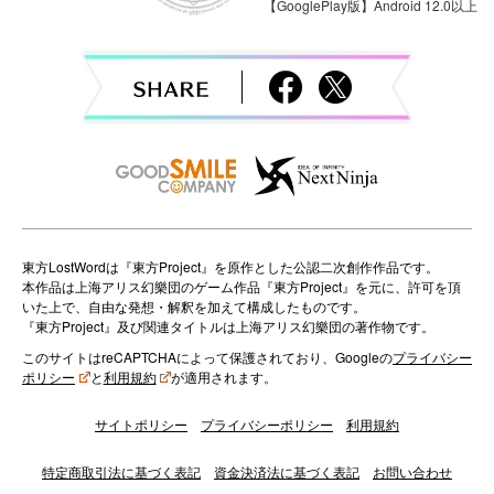
v
【GooglePlay版】Android 12.0以上
i
g
a
t
i
o
東方LostWordは『東方Project』を原作とした公認二次創作作品です。
本作品は上海アリス幻樂団のゲーム作品『東方Project』を元に、許可を頂
n
いた上で、自由な発想・解釈を加えて構成したものです。
『東方Project』及び関連タイトルは上海アリス幻樂団の著作物です。
このサイトはreCAPTCHAによって保護されており、Googleの
プライバシー
ポリシー
と
利用規約
が適用されます。
サイトポリシー
プライバシーポリシー
利用規約
特定商取引法に基づく表記
資金決済法に基づく表記
お問い合わせ