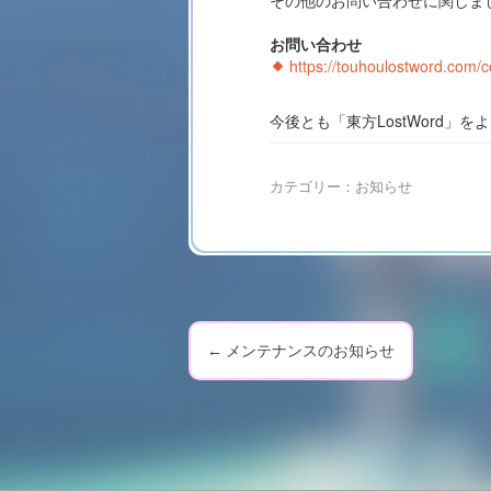
その他のお問い合わせに関しま
お問い合わせ
https://touhoulostword.com/c
今後とも「東方LostWord」
カテゴリー：
お知らせ
←
メンテナンスのお知らせ
P
o
s