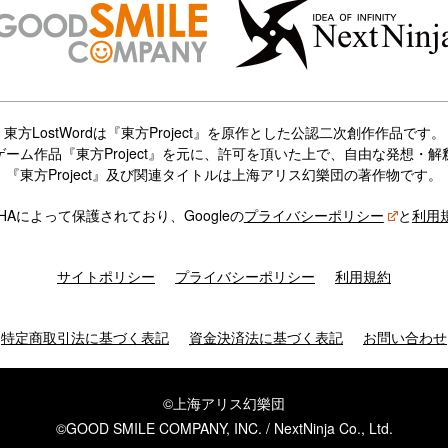
東方LostWordは『東方Project』を原作とした公認二次創作作品です。
ーム作品『東方Project』を元に、許可を頂いた上で、自由な発想・
『東方Project』及び関連タイトルは上海アリス幻樂団の著作物です。
CHAによって保護されており、Googleの
プライバシーポリシー
と
利用
サイトポリシー
プライバシーポリシー
利用規約
特定商取引法に基づく表記
資金決済法に基づく表記
お問い合わせ
©上海アリス幻樂団
©GOOD SMILE COMPANY, INC. / NextNinja Co., Ltd.