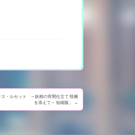
。
ス・ルセット ～妖精の宵闇仕立て 怪腕
を添えて～ 短縮版」
→