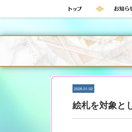
S
k
i
p
t
o
c
o
n
t
e
n
t
2026.01.02
絵札を対象と