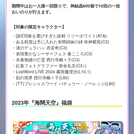
期間中はお一人様一回限りで、神結晶600個で10回の一括
おいのりが行えます。
【対象の限定キャラクター】
・[妖EX]春を運びすぎた妖精 リリーホワイト(A7&)
・ある程度は手に入れた有閑姉妹の姉 依神紫苑(C3)
・渚のデュラハン 赤蛮奇(C3)
・表情豊かなシーサーフェス 秦こころ(C3)
・水着無縫の亡霊 西行寺幽々子(C3)
・紅葉フォトグラファー 射命丸文(C3<)
・LostWord LIVE 2024 霧雨魔理沙(L10.1)
・刻の境界 西行寺幽々子(L80)
・(TT)プレシャスワード パチュリー・ノーレッジ(L80)
2023年『海闊天空』福袋