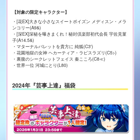
【対象の限定キャラクター】
・[花EX]大きな小さなスイートポイズン メディスン・メラ
ンコリー(A9&)
・[深EX]深秘を曝きまくれ！秘封倶楽部初代会長 宇佐見菫
子(A14.5&)
・マターナルバレットを貴方に 純狐(C3′)
・花園地獄の女神 ヘカーティア・ラピスラズリ(C5>)
・裏腹のシークレットフェイス 秦こころ(C8≪)
・世界一位 河城にとり(L80)
2024年『芸事上達』福袋