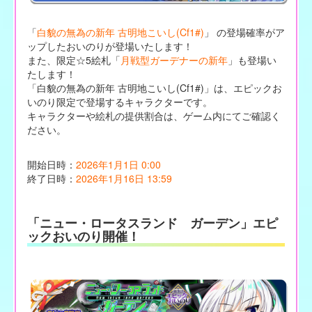
「
白貌の無為の新年 古明地こいし(Cf1#)
」 の登場確率がア
ップしたおいのりが登場いたします！
また、限定☆5絵札「
月戦型ガーデナーの新年
」も登場い
たします！
「白貌の無為の新年 古明地こいし(Cf1#)」は、エピックお
いのり限定で登場するキャラクターです。
キャラクターや絵札の提供割合は、ゲーム内にてご確認く
ださい。
開始日時：
2026年1月1日 0:00
終了日時：
2026年1月16日 13:59
「ニュー・ロータスランド ガーデン」エピ
ックおいのり開催！