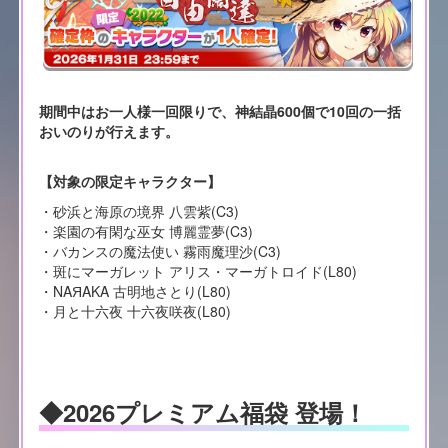
期間中はお一人様一回限りで、神結晶600個で10回の一括
おいのりが行えます。
【対象の限定キャラクター】
・砂浜と海原の境界 八雲紫(C3)
・楽園の有閑な巫女 博麗霊夢(C3)
・バカンスの魔法使い 霧雨魔理沙(C3)
・斑にマーガレット アリス・マーガトロイド(L80)
・NAЯAKA 古明地さとり(L80)
・月と十六夜 十六夜咲夜(L80)
◆2026プレミアム福袋 登場！