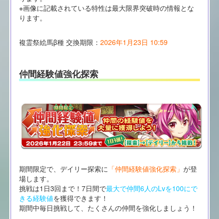
※画像に記載されている特性は最大限界突破時の情報とな
ります。
複霊祭絵馬β種 交換期限：
2026年1月23日 10:59
仲間経験値強化探索
期間限定で、デイリー探索に
「仲間経験値強化探索」
が登
場します。
挑戦は1日3回まで！7日間で
最大で仲間6人のLvを100にで
きる経験値
を獲得できます！
期間中毎日挑戦して、たくさんの仲間を強化しましょう！