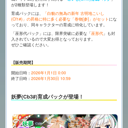
が2種類登場します！
育成パックには、
「白貌の無為の新年 古明地こいし
(Cf1#)」の昇格に特に多く必要な「巻物[参]」がセット
にな
っており、同キャラクターの育成に特化しています。
「巫形代パック」には、限界突破に必要な「
巫形代
」も封
入されているので大変お得となっております。
ぜひご確認ください。
【販売期間】
開始日時：
2026年1月1日 0:00
終了日時：
2026年1月30日 10:59
妖夢(Cb3#)育成パックが登場！