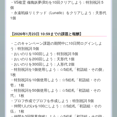
・VS複霊 魂魄妖夢(B3)を10回クリアしよう：特別祝詞 5
個
・永遠戦線リミテッド（Lunatic）をクリアしよう：天形代
1個
【2026年1月23日 10:59までの課題と報酬】
・このキャンペーン課題の期間中に10日間ログインしよ
う：特別祝詞 5個
・おいのりを100回しよう：特別祝詞 5個
・おいのりを200回しよう：天形代 1個
・おいのりを300回しよう：人形代 2個
・特別祝詞を1個使用しよう：☆5絵札「初詣組・その捌」
1枚
・特別祝詞を10個使用しよう：☆5絵札「初詣組・その
壱」 1枚
・特別祝詞を50個使用しよう：☆5絵札「初詣組・その
弐」 1枚
・プロフ作成でプロフを作成しよう：特別祝詞 5個
・仲間1人のLvを100にしよう：☆5絵札「初詣組・その
伍」 1枚
・仲間を3回限界突破しよう：☆5絵札「初詣組・その陸」