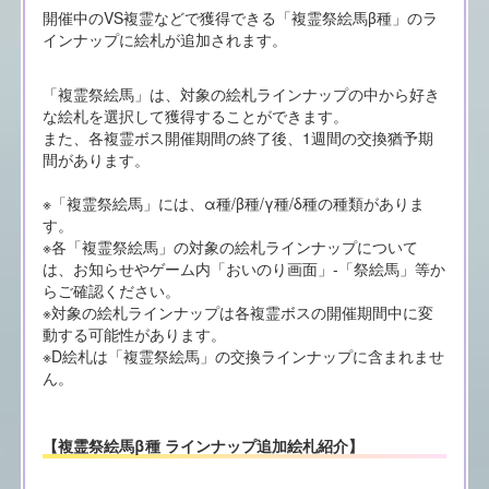
開催中のVS複霊などで獲得できる「複霊祭絵馬β種」のラ
インナップに絵札が追加されます。
「複霊祭絵馬」は、対象の絵札ラインナップの中から好き
な絵札を選択して獲得することができます。
また、各複霊ボス開催期間の終了後、1週間の交換猶予期
間があります。
※「複霊祭絵馬」には、α種/β種/γ種/δ種の種類がありま
す。
※各「複霊祭絵馬」の対象の絵札ラインナップについて
は、お知らせやゲーム内「おいのり画面」-「祭絵馬」等か
らご確認ください。
※対象の絵札ラインナップは各複霊ボスの開催期間中に変
動する可能性があります。
※D絵札は「複霊祭絵馬」の交換ラインナップに含まれませ
ん。
【複霊祭絵馬β種 ラインナップ追加絵札紹介】