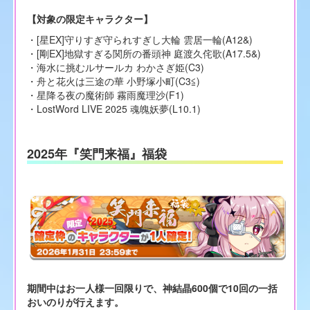
【対象の限定キャラクター】
・[星EX]守りすぎ守られすぎし大輪 雲居一輪(A12&)
・[剛EX]地獄すぎる関所の番頭神 庭渡久侘歌(A17.5&)
・海水に挑むルサールカ わかさぎ姫(C3)
・舟と花火は三途の華 小野塚小町(C3≦)
・星降る夜の魔術師 霧雨魔理沙(F1)
・LostWord LIVE 2025 魂魄妖夢(L10.1)
2025年『笑門来福』福袋
期間中はお一人様一回限りで、神結晶600個で10回の一括
おいのりが行えます。