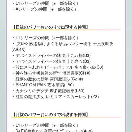
・L1シリーズの仲間（※一部を除く）
・Aシリーズの仲間（※一部を除く）
【日祓のパワーおいのりで出現する仲間】
・L1シリーズの仲間（※一部を除く）
・[文bEX]夜を駆けまくる珍品ハンター現る 十六夜咲夜
(A9.4&)
・デバイスドライバーの妹 九十九八橋(B3)
・デバイスドライバーの姉 九十九弁々(B3)
・波にさらわれたビーチパラソル 多々良小傘(C3)
・神を降ろす祈祷師の新年 博麗霊夢(Cf1#)
・紅夢の魔女の新年 霧雨魔理沙(Cz1#)
・PHANTOM PAIN 茨木華扇(L80)
・カナシミのデグチ 摩多羅隠岐奈(L80)
・紅星の魔法少女 レミリア・スカーレット(Z3)
【月祓のパワーおいのりで出現する仲間】
・L1シリーズの仲間（※一部を除く）
・[紅EX]暗晦なる宵闇の妖怪 ルーミア(A6&)