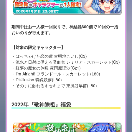
期間中はお一人様一回限りで、神結晶600個で10回の一括
おいのりが行えます。
【対象の限定キャラクター】
・はっちゃけた恋の瞳 古明地こいし(C3)
・流水と日射に備える吸血鬼 レミリア・スカーレット(C3)
・紅夢の魔女の休暇 霧雨魔理沙(Cz1)
・I’m Alright! フランドール・スカーレット(L80)
・Disillusion 魂魄妖夢(L80)
・その手に触れるキセキまで 東風谷早苗(L80)
2022年『敬神崇祖』福袋