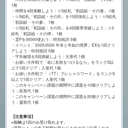
1枚
・仲間を4回覚醒しよう：☆5絵札「初詣組・その漆」 1枚
・☆5絵札「初詣組・その玖」を10回強化しよう：☆5絵札
「初詣組・その参」 1枚
・☆5絵札「初詣組・その玖」を4回限界突破しよう：☆5
絵札「初詣組・その肆」 1枚
・霊Pを30000使おう：特別祝詞 5個
・イベント「2025/2026 年末と年始の境界」EXを1回クリ
アしよう：特別祝詞 5個
・守矢秘境を5回踏破しよう：大形代 1個
・お祓い大作戦で「命に名前をつけるなら」をランクS以
上で1回クリア：人形代 1個
・お祓い大作戦で「（TT）プレシャスワード」をランクS
以上で1回クリア：人形代 1個
・このキャンペーン課題の期間中に課題を10個クリアしよ
う：巫形代 1個
・このキャンペーン課題の期間中に課題を20個クリアしよ
う：靈形代 1個
【注意事項】
※報酬は1回のみ受け取れます。
※課題によって終了時間が異なりますのでご注意くださ