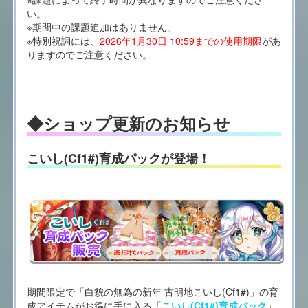
い。
※期間中の課題追加はありません。
※特別祝詞には、
2026年1月30日 10:59までの使用期限
があ
りますのでご注意ください。
◆ショップ更新のお知らせ
こいし(Cf1#)育成パックが登場！
期間限定で「白貌の無為の新年 古明地こいし(Cf1#)」の育
成アイテムがお得に手に入る「
こいし(Cf1#)育成パック
」