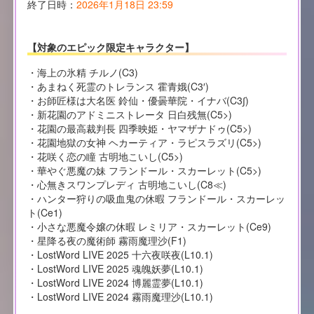
終了日時：
2026年1月18日 23:59
【対象のエピック限定キャラクター】
・海上の氷精 チルノ(C3)
・あまねく死霊のトレランス 霍青娥(C3′)
・お師匠様は大名医 鈴仙・優曇華院・イナバ(C3∫)
・新花園のアドミニストレータ 日白残無(C5>)
・花園の最高裁判長 四季映姫・ヤマザナドゥ(C5>)
・花園地獄の女神 ヘカーティア・ラピスラズリ(C5>)
・花咲く恋の瞳 古明地こいし(C5>)
・華やぐ悪魔の妹 フランドール・スカーレット(C5>)
・心無きスワンプレディ 古明地こいし(C8≪)
・ハンター狩りの吸血鬼の休暇 フランドール・スカーレッ
ト(Ce1)
・小さな悪魔令嬢の休暇 レミリア・スカーレット(Ce9)
・星降る夜の魔術師 霧雨魔理沙(F1)
・LostWord LIVE 2025 十六夜咲夜(L10.1)
・LostWord LIVE 2025 魂魄妖夢(L10.1)
・LostWord LIVE 2024 博麗霊夢(L10.1)
・LostWord LIVE 2024 霧雨魔理沙(L10.1)