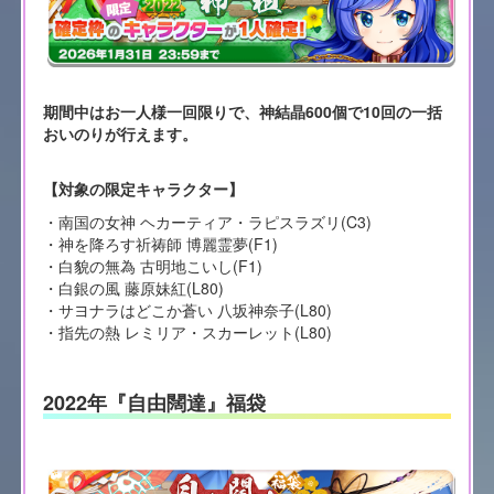
期間中はお一人様一回限りで、神結晶600個で10回の一括
おいのりが行えます。
【対象の限定キャラクター】
・南国の女神 ヘカーティア・ラピスラズリ(C3)
・神を降ろす祈祷師 博麗霊夢(F1)
・白貌の無為 古明地こいし(F1)
・白銀の風 藤原妹紅(L80)
・サヨナラはどこか蒼い 八坂神奈子(L80)
・指先の熱 レミリア・スカーレット(L80)
2022年『自由闊達』福袋