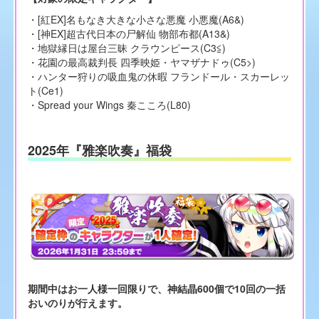
・[紅EX]名もなき大きな小さな悪魔 小悪魔(A6&)
・[神EX]超古代日本の尸解仙 物部布都(A13&)
・地獄縁日は屋台三昧 クラウンピース(C3≦)
・花園の最高裁判長 四季映姫・ヤマザナドゥ(C5>)
・ハンター狩りの吸血鬼の休暇 フランドール・スカーレッ
ト(Ce1)
・Spread your Wings 秦こころ(L80)
2025年『雅楽吹奏』福袋
期間中はお一人様一回限りで、神結晶600個で10回の一括
おいのりが行えます。