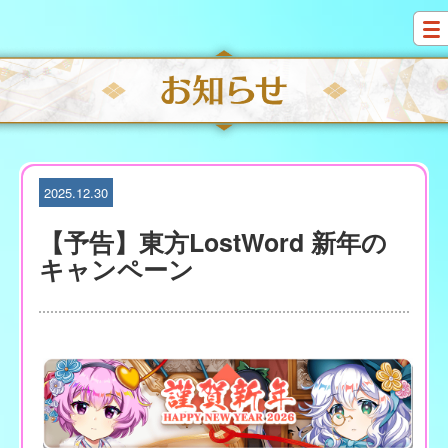
S
k
i
p
t
o
c
o
n
t
2025.12.30
e
n
【予告】東方LostWord 新年の
t
キャンペーン