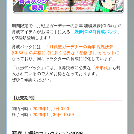
期間限定で「月戦型ガーデナーの新年 魂魄妖夢(Cb3#)」の
育成アイテムがお得に手に入る「
妖夢(Cb3#)育成パック
」
が2種類登場します！
育成パックには、
「月戦型ガーデナーの新年 魂魄妖夢
(Cb3#)」の昇格に特に多く必要な「巻物[参]」がセット
に
なっており、同キャラクターの育成に特化しています。
「巫形代パック」には、限界突破に必要な「
巫形代
」も封
入されているので大変お得となっております。
ぜひご確認ください。
【販売期間】
開始日時：
2026年1月1日 0:00
終了日時：
2026年1月30日 10:59
新春！振袖コレクション2026