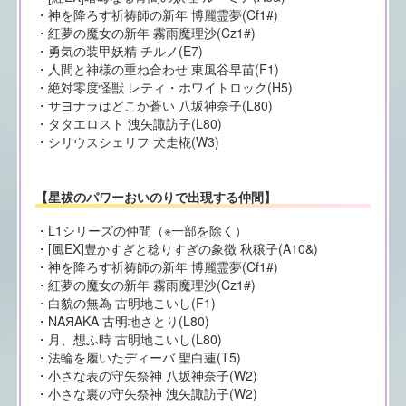
・神を降ろす祈祷師の新年 博麗霊夢(Cf1#)
・紅夢の魔女の新年 霧雨魔理沙(Cz1#)
・勇気の装甲妖精 チルノ(E7)
・人間と神様の重ね合わせ 東風谷早苗(F1)
・絶対零度怪獣 レティ・ホワイトロック(H5)
・サヨナラはどこか蒼い 八坂神奈子(L80)
・タタエロスト 洩矢諏訪子(L80)
・シリウスシェリフ 犬走椛(W3)
【星祓のパワーおいのりで出現する仲間】
・L1シリーズの仲間（※一部を除く）
・[風EX]豊かすぎと稔りすぎの象徴 秋穣子(A10&)
・神を降ろす祈祷師の新年 博麗霊夢(Cf1#)
・紅夢の魔女の新年 霧雨魔理沙(Cz1#)
・白貌の無為 古明地こいし(F1)
・NAЯAKA 古明地さとり(L80)
・月、想ふ時 古明地こいし(L80)
・法輪を履いたディーバ 聖白蓮(T5)
・小さな表の守矢祭神 八坂神奈子(W2)
・小さな裏の守矢祭神 洩矢諏訪子(W2)