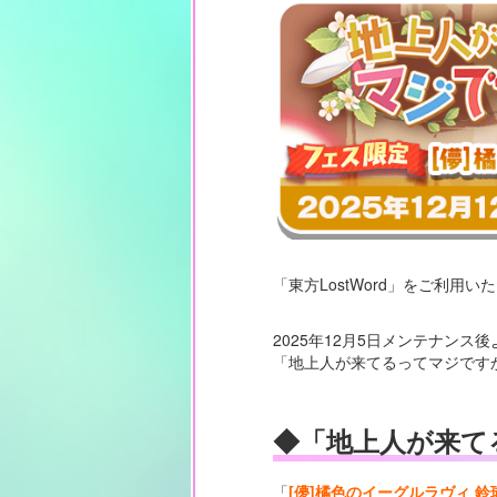
「東方LostWord」をご利用
2025年12月5日メンテナンス後
「地上人が来てるってマジです
◆「地上人が来て
「
[儚]橘色のイーグルラヴィ 鈴瑚(