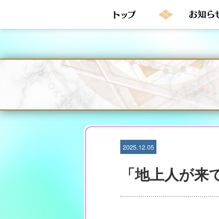
S
k
i
p
t
o
c
o
n
t
e
n
t
2025.12.05
「地上人が来