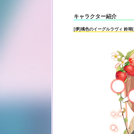
キャラクター紹介
[儚]橘色のイーグルラヴィ 鈴瑚(A1