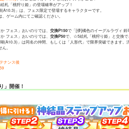
5絵札「桃狩り姫」の登場確率がアップ！
瑚(A10.3)」は、フェス限定で登場するキャラクターです。
は、ゲーム内にてご確認ください。
か フェス」おいのりでは、
交換P150
で「[儚]橘色のイーグルラヴィ 鈴瑚
か フェス」おいのりでは、
交換P50
で、☆5絵札「桃狩り姫」と交換で
 鈴瑚(A10.3)」は同名の仲間、もしくは「人形代」で限界突破できます
せん。
メンテナンス後
59
り」開催！